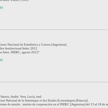
33
tituto Nacional de Estadística y Censos [Argentina].
deo Institucional Indec 2012
s Aires: INDEC, agosto 2012?
32
Santos, André; Vera, Lucía, trad.
titut National de la Statistique et des Etudes Economiques [Francia].
forme de misión : misión de cooperación en el INDEC [Argentina] del 15 al 19 de 