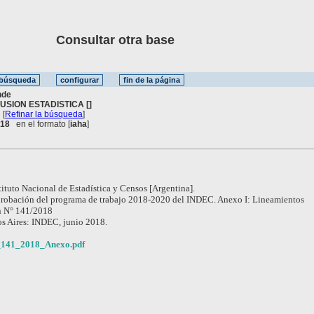
Consultar otra base
nde
FUSION ESTADISTICA []
[
Refinar la búsqueda
]
. 18
en el formato [
iaha
]
tituto Nacional de Estadística y Censos [Argentina].
robación del programa de trabajo 2018-2020 del INDEC. Anexo I: Lineamientos
n N° 141/2018
s Aires: INDEC, junio 2018.
_141_2018_Anexo.pdf