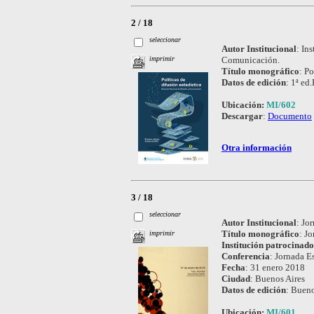
2 / 18
seleccionar
Autor Institucional
:
Ins
Comunicación.
imprimir
Título monográfico
:
Po
Datos de edición
:
1ª ed
Ubicación:
MI/602
Descargar
:
Documento
Otra información
3 / 18
seleccionar
Autor Institucional
:
Jor
Título monográfico
:
Jo
imprimir
Institución patrocinad
Conferencia
:
Jornada Es
Fecha
:
31 enero 2018
Ciudad
:
Buenos Aires
Datos de edición
:
Bueno
Ubicación:
MI/601