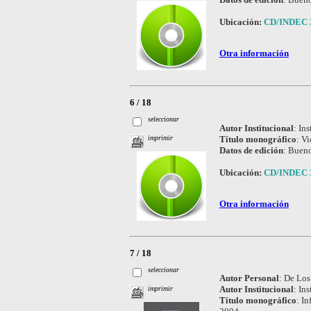
Ubicación:
CD/INDEC 
Otra información
6 / 18
seleccionar
Autor Institucional
:
Ins
Título monográfico
:
Vi
imprimir
Datos de edición
:
Bueno
Ubicación:
CD/INDEC 
Otra información
7 / 18
seleccionar
Autor Personal
:
De Los 
Autor Institucional
:
Ins
imprimir
Título monográfico
:
In