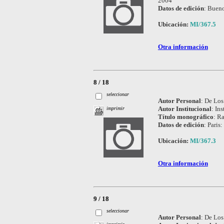
2004
Datos de edición
:
Bueno
Ubicación:
MI/367.5
Otra información
8 / 18
seleccionar
Autor Personal
:
De Los
Autor Institucional
:
Ins
imprimir
Título monográfico
:
Ra
Datos de edición
:
Paris
Ubicación:
MI/367.3
Otra información
9 / 18
seleccionar
Autor Personal
:
De Los 