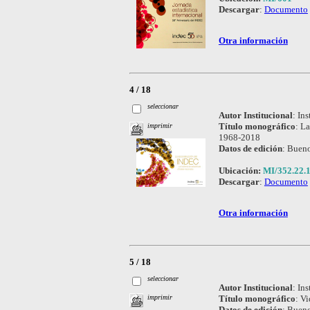
Descargar
:
Documento
Otra información
4 / 18
seleccionar
Autor Institucional
:
Ins
Título monográfico
:
La
imprimir
1968-2018
Datos de edición
:
Bueno
Ubicación:
MI/352.22.
Descargar
:
Documento
Otra información
5 / 18
seleccionar
Autor Institucional
:
Ins
Título monográfico
:
Vi
imprimir
Datos de edición
:
Bueno