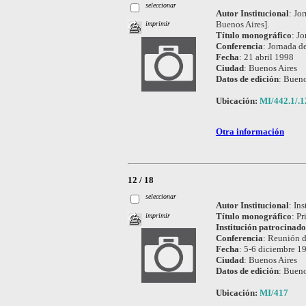
seleccionar
Autor Institucional
:
Jor
Buenos Aires].
imprimir
Título monográfico
:
Jo
Conferencia
:
Jornada d
Fecha
:
21 abril 1998
Ciudad
:
Buenos Aires
Datos de edición
:
Bueno
Ubicación:
MI/442.1/.1
Otra información
12 / 18
seleccionar
Autor Institucional
:
Ins
Título monográfico
:
Pr
imprimir
Institución patrocinad
Conferencia
:
Reunión de
Fecha
:
5-6 diciembre 1
Ciudad
:
Buenos Aires
Datos de edición
:
Bueno
Ubicación:
MI/417