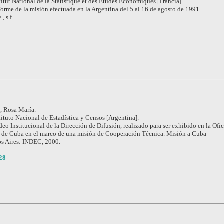
titut National de la Statistique et des Etudes Economiques [Francia].
forme de la misión efectuada en la Argentina del 5 al 16 de agosto de 1991
e., s.f.
, Rosa María.
tituto Nacional de Estadística y Censos [Argentina].
deo Institucional de la Dirección de Difusión, realizado para ser exhibido en la Ofi
s de Cuba en el marco de una misión de Cooperación Técnica. Misión a Cuba
s Aires: INDEC, 2000.
28