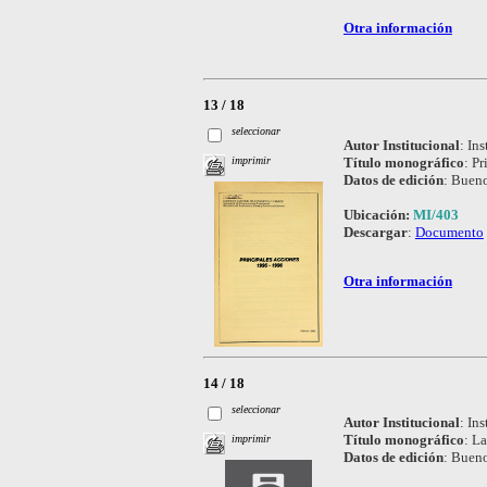
Otra información
13 / 18
seleccionar
Autor Institucional
:
Ins
Título monográfico
:
Pr
imprimir
Datos de edición
:
Bueno
Ubicación:
MI/403
Descargar
:
Documento
Otra información
14 / 18
seleccionar
Autor Institucional
:
Ins
Título monográfico
:
La
imprimir
Datos de edición
:
Bueno