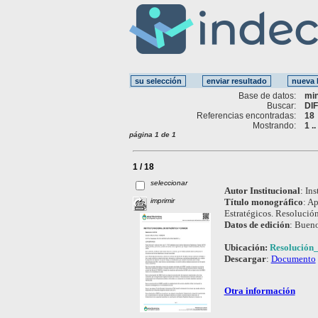
Base de datos:
mi
Buscar:
DI
Referencias encontradas:
18
Mostrando:
1 .
página 1 de 1
1 / 18
seleccionar
Autor Institucional
:
Ins
imprimir
Título monográfico
:
Ap
Estratégicos. Resolució
Datos de edición
:
Bueno
Ubicación:
Resolución
Descargar
:
Documento
Otra información