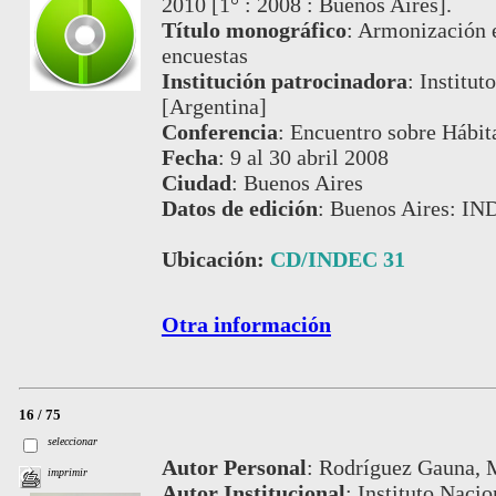
2010 [1° : 2008 : Buenos Aires].
Título monográfico
:
Armonización e 
encuestas
Institución patrocinadora
:
Institut
[Argentina]
Conferencia
:
Encuentro sobre Hábita
Fecha
:
9 al 30 abril 2008
Ciudad
:
Buenos Aires
Datos de edición
:
Buenos Aires: IN
Ubicación:
CD/INDEC 31
Otra información
16 / 75
seleccionar
Autor Personal
:
Rodríguez Gauna, M
imprimir
Autor Institucional
:
Instituto Nacio