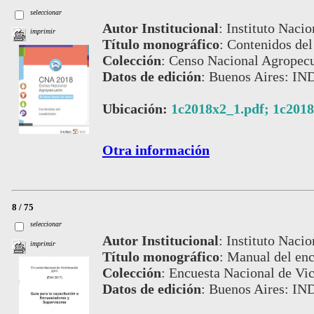
seleccionar
Autor Institucional
:
Instituto Nacio
imprimir
Título monográfico
:
Contenidos del 
Colección
:
Censo Nacional Agropecu
Datos de edición
:
Buenos Aires: IN
Ubicación:
1c2018x2_1.pdf; 1c2018
Otra información
8 / 75
seleccionar
Autor Institucional
:
Instituto Nacio
imprimir
Título monográfico
:
Manual del enc
Colección
:
Encuesta Nacional de Vi
Datos de edición
:
Buenos Aires: IN