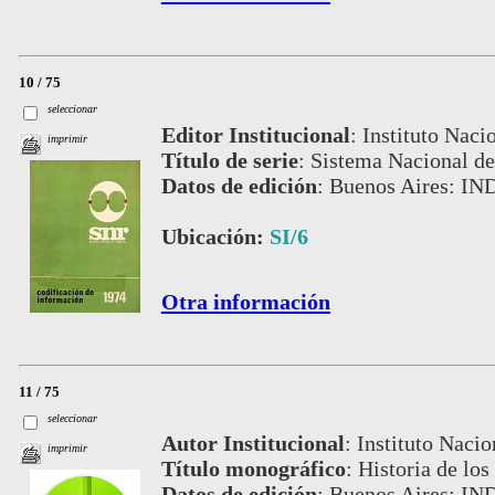
10 / 75
seleccionar
Editor Institucional
:
Instituto Naci
imprimir
Título de serie
:
Sistema Nacional de
Datos de edición
:
Buenos Aires: IN
Ubicación:
SI/6
Otra información
11 / 75
seleccionar
Autor Institucional
:
Instituto Nacio
imprimir
Título monográfico
:
Historia de los
Datos de edición
:
Buenos Aires: IN