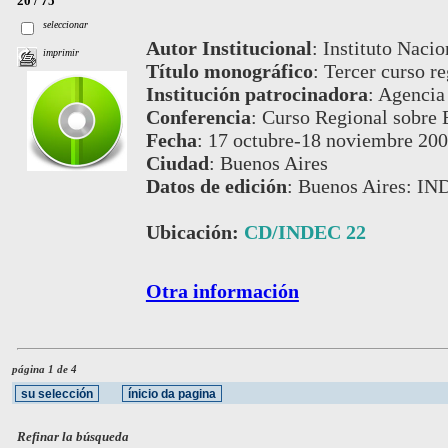
20 / 75
seleccionar
Autor Institucional
:
Instituto Nacio
imprimir
Título monográfico
:
Tercer curso re
Institución patrocinadora
:
Agencia 
Conferencia
:
Curso Regional sobre E
Fecha
:
17 octubre-18 noviembre 20
Ciudad
:
Buenos Aires
Datos de edición
:
Buenos Aires: IN
Ubicación:
CD/INDEC 22
Otra información
página 1 de 4
Refinar la búsqueda