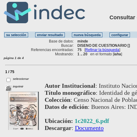
Consultar ot
Base de datos:
minde
Buscar:
DISENO DE CUESTIONARIO []
Referencias encontradas:
75
[
Refinar la búsqueda
]
Mostrando:
1 .. 20
en el formato [
iaha
]
página 1 de 4
1 / 75
seleccionar
Autor Institucional
:
Instituto Nacio
imprimir
Título monográfico
:
Identidad de gé
Colección
:
Censo Nacional de Poblac
Datos de edición
:
Buenos Aires: IN
Ubicación:
1c2022_6.pdf
Descargar
:
Documento