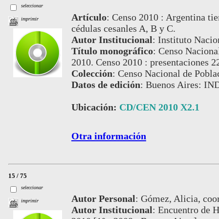
seleccionar
Artículo
:
Censo 2010 : Argentina tie
imprimir
cédulas cesanles A, B y C.
Autor Institucional
:
Instituto Nacio
Título monográfico
:
Censo Nacional
2010. Censo 2010 : presentaciones 22
Colección
:
Censo Nacional de Pobla
Datos de edición
:
Buenos Aires: IN
Ubicación:
CD/CEN 2010 X2.1
Otra información
15 / 75
seleccionar
Autor Personal
:
Gómez, Alicia, coo
imprimir
Autor Institucional
:
Encuentro de Há