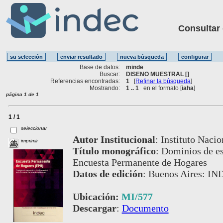
Consultar ot
Base de datos:
minde
Buscar:
DISENO MUESTRAL []
Referencias encontradas:
1
[
Refinar la búsqueda
]
Mostrando:
1 .. 1
en el formato [
iaha
]
página 1 de 1
1 / 1
seleccionar
Autor Institucional
:
Instituto Nacio
imprimir
Título monográfico
:
Dominios de es
Encuesta Permanente de Hogares
Datos de edición
:
Buenos Aires: IN
Ubicación:
MI/577
Descargar
:
Documento