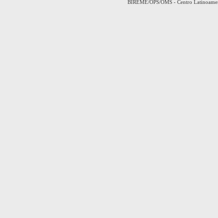
BIREME/OPS/OMS - Centro Latinoamerica