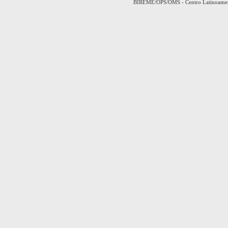
BIREME/OPS/OMS - Centro Latinoamerica