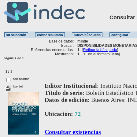
Consultar ot
Base de datos:
minde
Buscar:
DISPONIBILIDADES MONETARIAS 
Referencias encontradas:
1
[
Refinar la búsqueda
]
Mostrando:
1 .. 1
en el formato [
iaha
]
página 1 de 1
1 / 1
seleccionar
Editor Institucional
:
Instituto Naci
imprimir
Título de serie
:
Boletín Estadístico 
Datos de edición
:
Buenos Aires: IN
Ubicación:
72
Consultar existencias