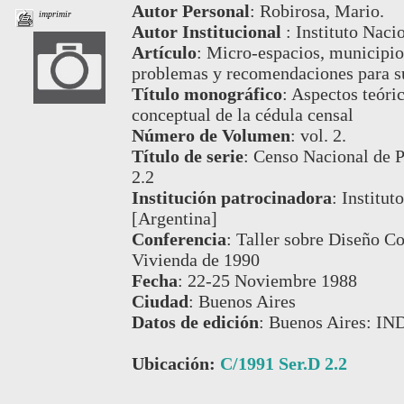
Autor Personal
:
Robirosa, Mario.
imprimir
Autor Institucional
:
Instituto Naci
Artículo
:
Micro-espacios, municipios
problemas y recomendaciones para su
Título monográfico
:
Aspectos teóric
conceptual de la cédula censal
Número de Volumen
:
vol. 2.
Título de serie
:
Censo Nacional de P
2.2
Institución patrocinadora
:
Institut
[Argentina]
Conferencia
:
Taller sobre Diseño C
Vivienda de 1990
Fecha
:
22-25 Noviembre 1988
Ciudad
:
Buenos Aires
Datos de edición
:
Buenos Aires: IN
Ubicación:
C/1991 Ser.D 2.2