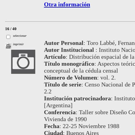
Otra información
16 / 40
seleccionar
Autor Personal
:
Toro Labbé, Fernan
imprimir
Autor Institucional
:
Instituto Naci
Artículo
:
Distribución espacial de la
Título monográfico
:
Aspectos teóric
conceptual de la cédula censal
Número de Volumen
:
vol. 2.
Título de serie
:
Censo Nacional de P
2.2
Institución patrocinadora
:
Institut
[Argentina]
Conferencia
:
Taller sobre Diseño C
Vivienda de 1990
Fecha
:
22-25 Noviembre 1988
Ciudad
:
Buenos Aires