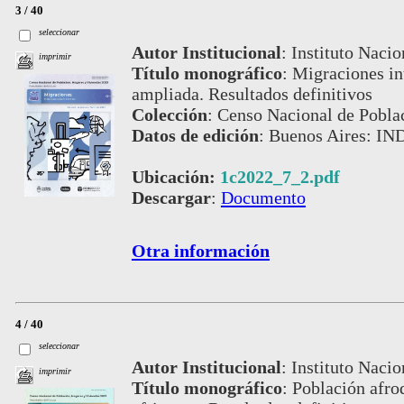
3 / 40
seleccionar
Autor Institucional
:
Instituto Nacio
imprimir
Título monográfico
:
Migraciones int
ampliada. Resultados definitivos
Colección
:
Censo Nacional de Pobla
Datos de edición
:
Buenos Aires: IND
Ubicación:
1c2022_7_2.pdf
Descargar
:
Documento
Otra información
4 / 40
seleccionar
Autor Institucional
:
Instituto Nacio
imprimir
Título monográfico
:
Población afro