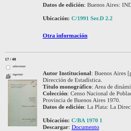
Datos de edición
:
Buenos Aires: IN
Ubicación:
C/1991 Ser.D 2.2
Otra información
17 / 40
seleccionar
Autor Institucional
:
Buenos Aires [
imprimir
Dirección de Estadística.
Título monográfico
:
Area de dinámic
Colección
:
Censo Nacional de Poblac
Provincia de Buenos Aires 1970.
Datos de edición
:
La Plata: La Dire
Ubicación:
C/BA 1970 1
Descargar
:
Documento