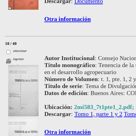
Descargar
:
Documento
Otra información
10 / 40
seleccionar
Autor Institucional
:
Consejo Nacion
imprimir
Título monográfico
:
Tenencia de la 
en el desarrollo agropecuario
Número de Volumen
:
t. 1, pte. 1, 2 
Título de serie
:
Tema de Divulgación
Datos de edición
:
Buenos Aires: C
Ubicación:
2mi583_7t1pte1_2.pdf;
Descargar
:
Tomo 1, parte 1 y 2
Tomo
Otra información