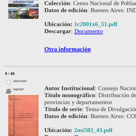
Colección
:
Censo Nacional de Pobla
Datos de edición
:
Buenos Aires: IN
Ubicación:
1c2001x6_51.pdf
Descargar
:
Documento
Otra información
9 / 40
seleccionar
Autor Institucional
:
Consejo Nacion
imprimir
Título monográfico
:
Distribución d
provincias y departamentos
Título de serie
:
Tema de Divulgación
Datos de edición
:
Buenos Aires: C
Ubicación:
2mi583_43.pdf