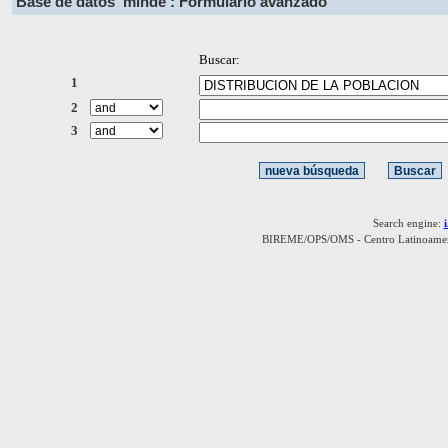
Base de datos
minde : Formulario avanzado
Buscar:
1
2
3
Search engine:
BIREME/OPS/OMS - Centro Latinoamerica