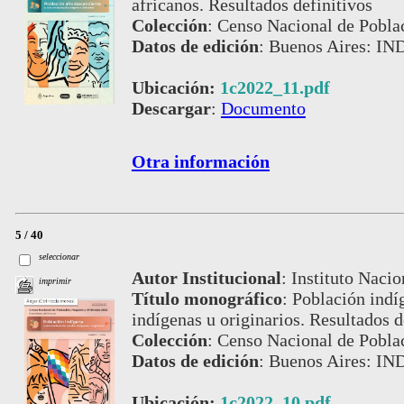
africanos. Resultados definitivos
Colección
:
Censo Nacional de Pobla
Datos de edición
:
Buenos Aires: IN
Ubicación:
1c2022_11.pdf
Descargar
:
Documento
Otra información
5 / 40
seleccionar
Autor Institucional
:
Instituto Nacio
imprimir
Título monográfico
:
Población indí
indígenas u originarios. Resultados d
Colección
:
Censo Nacional de Pobla
Datos de edición
:
Buenos Aires: IN
Ubicación:
1c2022_10.pdf