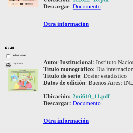
Descargar
:
Documento
Otra información
6 / 40
seleccionar
Autor Institucional
:
Instituto Nacio
imprimir
Título monográfico
:
Día internacion
Título de serie
:
Dosier estadístico
Datos de edición
:
Buenos Aires: IN
Ubicación:
2mi610_11.pdf
Descargar
:
Documento
Otra información