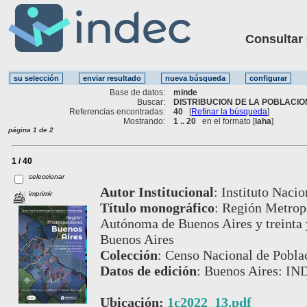
Consultar ot
Base de datos:
minde
Buscar:
DISTRIBUCION DE LA POBLACION
Referencias encontradas:
40
[
Refinar la búsqueda
]
Mostrando:
1 .. 20
en el formato [
iaha
]
página 1 de 2
1 / 40
seleccionar
Autor Institucional
:
Instituto Nacio
imprimir
Título monográfico
:
Región Metropo
Autónoma de Buenos Aires y treinta y
Buenos Aires
Colección
:
Censo Nacional de Poblac
Datos de edición
:
Buenos Aires: IN
Ubicación:
1c2022_13.pdf