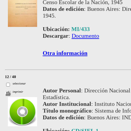
Censo Escolar de la Nación, 1945
Datos de edición
:
Buenos Aires: Dir
1945.
Ubicación:
MI/433
Descargar
:
Documento
Otra información
12 / 40
seleccionar
Autor Personal
:
Dirección Nacional
imprimir
Estadística.
Autor Institucional
:
Instituto Nacio
Título monográfico
:
Sistema de Inf
Datos de edición
:
Buenos Aires: IN
Ubicación:
CD/SIEL 1