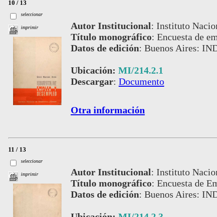
10 / 13
seleccionar
Autor Institucional
:
Instituto Nacio
imprimir
Título monográfico
:
Encuesta de em
Datos de edición
:
Buenos Aires: IN
Ubicación:
MI/214.2.1
Descargar
:
Documento
Otra información
11 / 13
seleccionar
Autor Institucional
:
Instituto Nacio
imprimir
Título monográfico
:
Encuesta de E
Datos de edición
:
Buenos Aires: IN
Ubicación:
MI/214.2.3