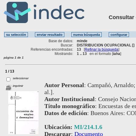
Consultar ot
Base de datos:
minde
Buscar:
DISTRIBUCION OCUPACIONAL []
Referencias encontradas:
13
[
Refinar la búsqueda
]
Mostrando:
1 .. 13
en el formato [
iaha
]
página 1 de 1
1 / 13
seleccionar
Autor Personal
:
Campañó, Arnaldo; M
imprimir
al.].
Autor Institucional
:
Consejo Nacion
Título monográfico
:
Encuestas de 
Datos de edición
:
Buenos Aires: CO
Ubicación:
MI/214.1.6
Descargar
:
Documento