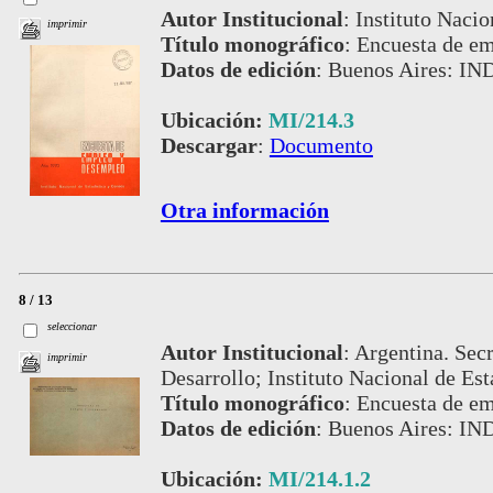
Autor Institucional
:
Instituto Nacio
imprimir
Título monográfico
:
Encuesta de e
Datos de edición
:
Buenos Aires: IN
Ubicación:
MI/214.3
Descargar
:
Documento
Otra información
8 / 13
seleccionar
Autor Institucional
:
Argentina. Secr
imprimir
Desarrollo; Instituto Nacional de Est
Título monográfico
:
Encuesta de e
Datos de edición
:
Buenos Aires: IN
Ubicación:
MI/214.1.2