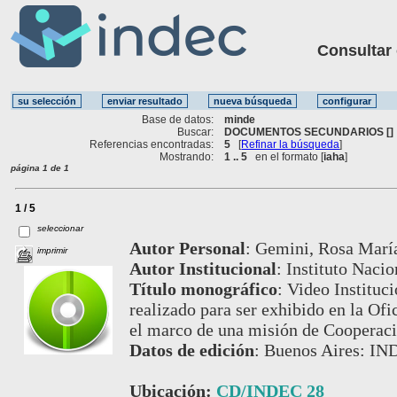
Consultar ot
Base de datos:
minde
Buscar:
DOCUMENTOS SECUNDARIOS []
Referencias encontradas:
5
[
Refinar la búsqueda
]
Mostrando:
1 .. 5
en el formato [
iaha
]
página 1 de 1
1 / 5
seleccionar
Autor Personal
:
Gemini, Rosa Marí
imprimir
Autor Institucional
:
Instituto Nacio
Título monográfico
:
Video Instituci
realizado para ser exhibido en la Ofi
el marco de una misión de Cooperac
Datos de edición
:
Buenos Aires: IN
Ubicación:
CD/INDEC 28