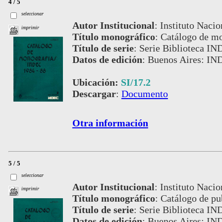
4 / 5
seleccionar
Autor Institucional
:
Instituto Nacio
imprimir
Título monográfico
:
Catálogo de m
Título de serie
:
Serie Biblioteca IN
Datos de edición
:
Buenos Aires: IN
Ubicación:
SI/17.2
Descargar
:
Documento
Otra información
5 / 5
seleccionar
Autor Institucional
:
Instituto Nacio
imprimir
Título monográfico
:
Catálogo de pu
Título de serie
:
Serie Biblioteca IN
Datos de edición
:
Buenos Aires: IN