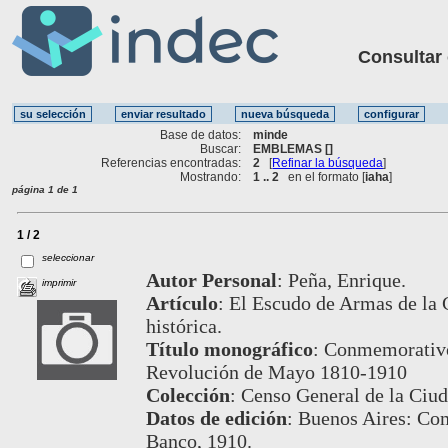
Consultar ot
Base de datos:
minde
Buscar:
EMBLEMAS []
Referencias encontradas:
2
[
Refinar la búsqueda
]
Mostrando:
1 .. 2
en el formato [
iaha
]
página 1 de 1
1 / 2
seleccionar
Autor Personal
:
Peña, Enrique.
imprimir
Artículo
:
El Escudo de Armas de la C
histórica.
Título monográfico
:
Conmemorativo 
Revolución de Mayo 1810-1910
Colección
:
Censo General de la Ciud
Datos de edición
:
Buenos Aires: Com
Banco, 1910.