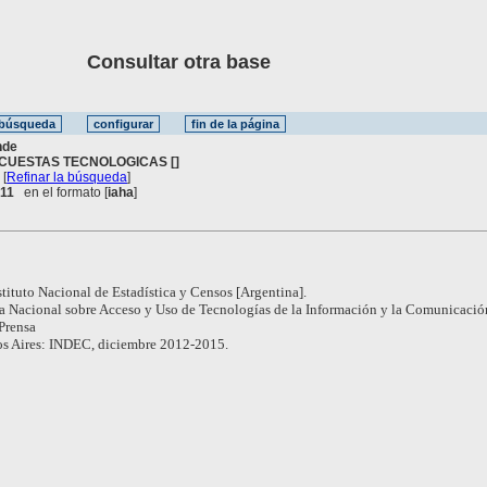
Consultar otra base
nde
CUESTAS TECNOLOGICAS []
[
Refinar la búsqueda
]
 11
en el formato [
iaha
]
stituto Nacional de Estadística y Censos [Argentina].
a Nacional sobre Acceso y Uso de Tecnologías de la Información y la Comunicació
Prensa
s Aires: INDEC, diciembre 2012-2015.