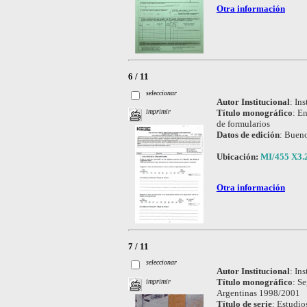
Otra información
6 / 11
seleccionar
Autor Institucional
:
Ins
Título monográfico
:
En
imprimir
de formularios
Datos de edición
:
Bueno
Ubicación:
MI/455 X3.2
Otra información
7 / 11
seleccionar
Autor Institucional
:
Ins
Título monográfico
:
Se
imprimir
Argentinas 1998/2001
Título de serie
:
Estudio