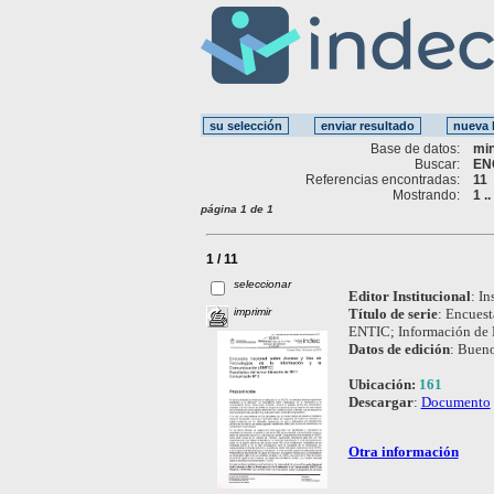
Base de datos:
mi
Buscar:
EN
Referencias encontradas:
11
Mostrando:
1 ..
página 1 de 1
1 / 11
seleccionar
Editor Institucional
:
In
imprimir
Título de serie
:
Encuest
ENTIC; Información de 
Datos de edición
:
Bueno
Ubicación:
161
Descargar
:
Documento
Otra información