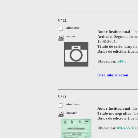
4 / 11
seleccionar
Autor Institucional
:
In
Artículo
:
Segunda encues
imprimir
1998-2001.
Título de serie
:
Carpeta 
Datos de edición
:
Bueno
Ubicación:
144.3
Otra información
5 / 11
seleccionar
Autor Institucional
:
Ins
Título monográfico
:
Ca
imprimir
Datos de edición
:
Bueno
Ubicación:
MI/455 X3.1