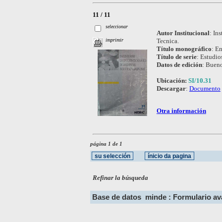
11 / 11
seleccionar
Autor Institucional
:
Ins
Tecnica.
imprimir
Título monográfico
:
En
Título de serie
:
Estudio
Datos de edición
:
Bueno
Ubicación:
SI/10.31
Descargar
:
Documento
Otra información
página 1 de 1
Refinar la búsqueda
Base de datos
minde : Formulario a