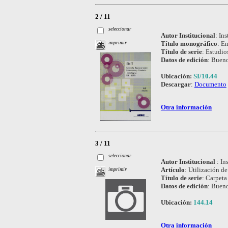
2 / 11
seleccionar
Autor Institucional
:
Ins
Título monográfico
:
En
imprimir
Título de serie
:
Estudio
Datos de edición
:
Bueno
Ubicación:
SI/10.44
Descargar
:
Documento
Otra información
3 / 11
seleccionar
Autor Institucional
:
In
Artículo
:
Utilización de
imprimir
Título de serie
:
Carpeta 
Datos de edición
:
Bueno
Ubicación:
144.14
Otra información