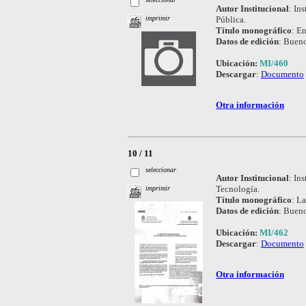
Autor Institucional
:
Ins
Pública.
imprimir
Título monográfico
:
En
Datos de edición
:
Bueno
Ubicación:
MI/460
Descargar
:
Documento
Otra información
10 / 11
seleccionar
Autor Institucional
:
Ins
Tecnología.
imprimir
Título monográfico
:
La
Datos de edición
:
Bueno
Ubicación:
MI/462
Descargar
:
Documento
Otra información