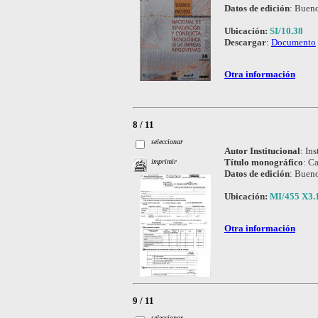
Datos de edición
:
Bueno
Ubicación:
SI/10.38
Descargar
:
Documento
Otra información
8 / 11
seleccionar
Autor Institucional
:
Ins
Título monográfico
:
Ca
imprimir
Datos de edición
:
Bueno
Ubicación:
MI/455 X3.1
Otra información
9 / 11
seleccionar