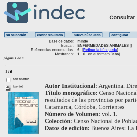
Consultar ot
Base de datos:
minde
Buscar:
ENFERMEDADES ANIMALES []
Referencias encontradas:
6
[
Refinar la búsqueda
]
Mostrando:
1 .. 6
en el formato [
iaha
]
página 1 de 1
1 / 6
seleccionar
Autor Institucional
:
Argentina. Dire
imprimir
Título monográfico
:
Censo Nacional
resultados de las provincias por part
Catamarca, Córdoba, Corrientes
Número de Volumen
:
vol. 1.
Colección
:
Censo Nacional de Poblac
Datos de edición
:
Buenos Aires: La 