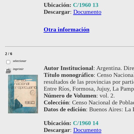
Ubicación:
C/1960 13
Descargar
:
Documento
Otra información
2 / 6
seleccionar
Autor Institucional
:
Argentina. Dire
imprimir
Título monográfico
:
Censo Nacional
resultados de las provincias por par
Entre Ríos, Formosa, Jujuy, La Pamp
Número de Volumen
:
vol. 2.
Colección
:
Censo Nacional de Poblac
Datos de edición
:
Buenos Aires: La 
Ubicación:
C/1960 14
Descargar
:
Documento