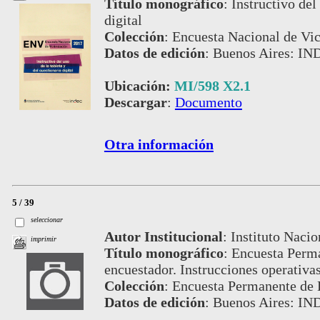
Título monográfico
:
Instructivo del
digital
Colección
:
Encuesta Nacional de Vi
Datos de edición
:
Buenos Aires: IN
Ubicación:
MI/598 X2.1
Descargar
:
Documento
Otra información
5 / 39
seleccionar
Autor Institucional
:
Instituto Nacio
imprimir
Título monográfico
:
Encuesta Perma
encuestador. Instrucciones operativas
Colección
:
Encuesta Permanente de 
Datos de edición
:
Buenos Aires: I