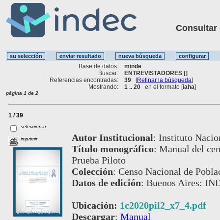
Consultar ot
Base de datos:
minde
Buscar:
ENTREVISTADORES []
Referencias encontradas:
39
[
Refinar la búsqueda
]
Mostrando:
1 .. 20
en el formato [
iaha
]
página 1 de 2
1 / 39
seleccionar
Autor Institucional
:
Instituto Nacio
imprimir
Título monográfico
:
Manual del cens
Prueba Piloto
Colección
:
Censo Nacional de Poblac
Datos de edición
:
Buenos Aires: IND
Ubicación:
1c2020pil2_x7_4.pdf
Descargar
:
Manual