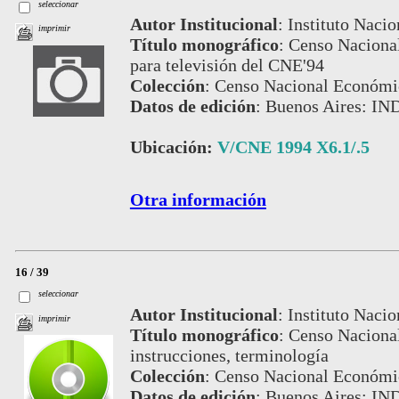
seleccionar
Autor Institucional
:
Instituto Nacio
imprimir
Título monográfico
:
Censo Nacional
para televisión del CNE'94
Colección
:
Censo Nacional Económi
Datos de edición
:
Buenos Aires: IN
Ubicación:
V/CNE 1994 X6.1/.5
Otra información
16 / 39
seleccionar
Autor Institucional
:
Instituto Nacio
imprimir
Título monográfico
:
Censo Nacional
instrucciones, terminología
Colección
:
Censo Nacional Económi
Datos de edición
:
Buenos Aires: IN