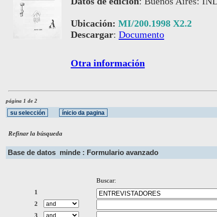
Datos de edición
:
Buenos Aires: IN
Ubicación:
MI/200.1998 X2.2
Descargar
:
Documento
Otra información
página 1 de 2
Refinar la búsqueda
Base de datos
minde : Formulario avanzado
Buscar:
1
2
3