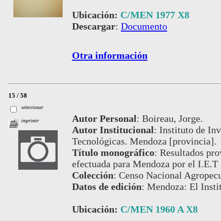
Ubicación:
C/MEN 1977 X8
Descargar
:
Documento
Otra información
15 / 58
seleccionar
Autor Personal
:
Boireau, Jorge.
imprimir
Autor Institucional
:
Instituto de I
Tecnológicas. Mendoza [provincia].
Título monográfico
:
Resultados pro
efectuada para Mendoza por el I.E.T
Colección
:
Censo Nacional Agropecu
Datos de edición
:
Mendoza: El Instit
Ubicación:
C/MEN 1960 A X8