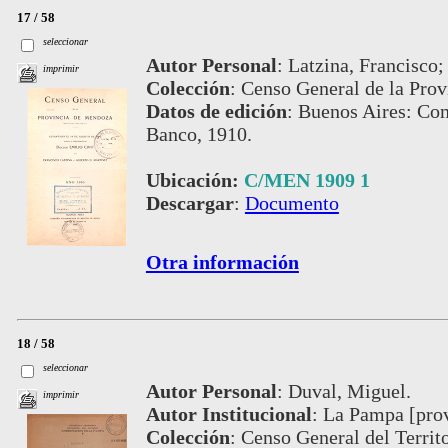
17 / 58
seleccionar
Autor Personal
:
Latzina, Francisco;
imprimir
Colección
:
Censo General de la Pro
Datos de edición
:
Buenos Aires: Com
Banco, 1910.
Ubicación:
C/MEN 1909 1
Descargar
:
Documento
Otra información
18 / 58
seleccionar
Autor Personal
:
Duval, Miguel.
imprimir
Autor Institucional
:
La Pampa [provi
Colección
:
Censo General del Territ