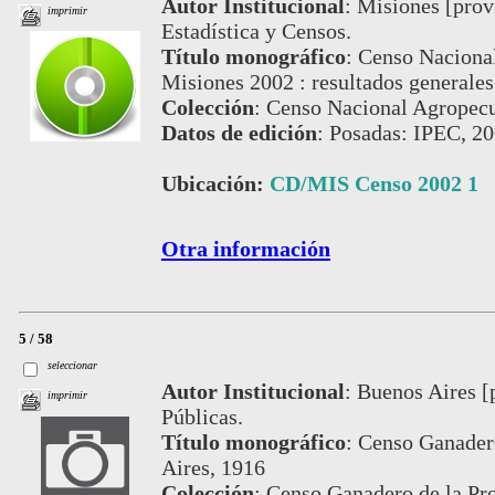
Autor Institucional
:
Misiones [provi
imprimir
Estadística y Censos.
Título monográfico
:
Censo Nacional
Misiones 2002 : resultados generales
Colección
:
Censo Nacional Agropecua
Datos de edición
:
Posadas: IPEC, 20
Ubicación:
CD/MIS Censo 2002 1
Otra información
5 / 58
seleccionar
Autor Institucional
:
Buenos Aires [
imprimir
Públicas.
Título monográfico
:
Censo Ganadero
Aires, 1916
Colección
:
Censo Ganadero de la Pro