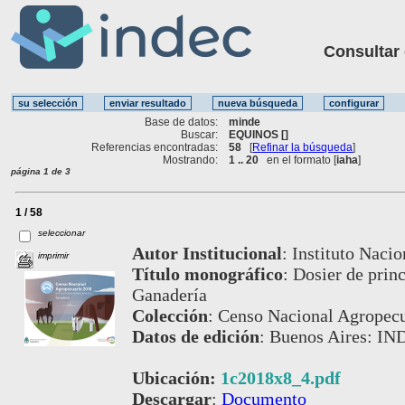
Consultar ot
Base de datos:
minde
Buscar:
EQUINOS []
Referencias encontradas:
58
[
Refinar la búsqueda
]
Mostrando:
1 .. 20
en el formato [
iaha
]
página 1 de 3
1 / 58
seleccionar
Autor Institucional
:
Instituto Nacio
imprimir
Título monográfico
:
Dosier de princ
Ganadería
Colección
:
Censo Nacional Agropecu
Datos de edición
:
Buenos Aires: IN
Ubicación:
1c2018x8_4.pdf
Descargar
:
Documento