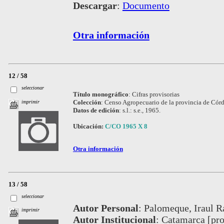
Descargar
:
Documento
Otra información
12 / 58
seleccionar
Título monográfico
:
Cifras provisorias
Colección
:
Censo Agropecuario de la provincia de Cór
imprimir
Datos de edición
:
s.l.: s.e., 1965.
Ubicación:
C/CO 1965 X 8
Otra información
13 / 58
seleccionar
Autor Personal
:
Palomeque, Iraul 
imprimir
Autor Institucional
:
Catamarca [prov