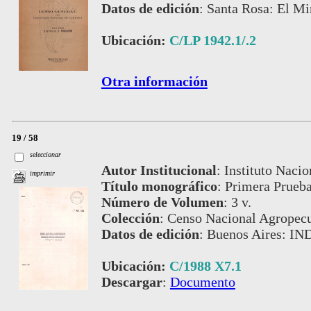
Datos de edición
:
Santa Rosa: El Min
Ubicación:
C/LP 1942.1/.2
Otra información
19 / 58
seleccionar
Autor Institucional
:
Instituto Nacio
imprimir
Título monográfico
:
Primera Prueb
Número de Volumen
:
3 v.
Colección
:
Censo Nacional Agropecu
Datos de edición
:
Buenos Aires: IN
Ubicación:
C/1988 X7.1
Descargar
:
Documento