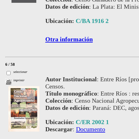
Datos de edición
:
La Plata: El Minis
Ubicación:
C/BA 1916 2
Otra información
6 / 58
seleccionar
Autor Institucional
:
Entre Ríos [pro
imprimir
Censos.
Título monográfico
:
Entre Ríos : re
Colección
:
Censo Nacional Agropecu
Datos de edición
:
Paraná: DEC, agos
Ubicación:
C/ER 2002 1
Descargar
:
Documento