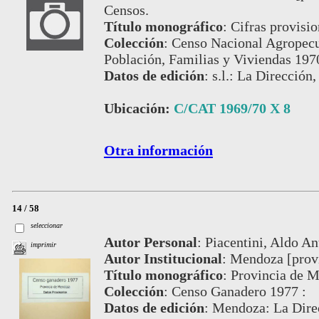
Censos.
Título monográfico
:
Cifras provisio
Colección
:
Censo Nacional Agropecu
Población, Familias y Viviendas 197
Datos de edición
:
s.l.: La Dirección,
Ubicación:
C/CAT 1969/70 X 8
Otra información
14 / 58
seleccionar
Autor Personal
:
Piacentini, Aldo An
imprimir
Autor Institucional
:
Mendoza [provi
Título monográfico
:
Provincia de M
Colección
:
Censo Ganadero 1977 :
Datos de edición
:
Mendoza: La Direc