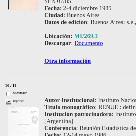
SEN 07/85
Fecha
:
2-4 diciembre 1985
Ciudad
:
Buenos Aires
Datos de edición
:
Buenos Aires: s.e.
Ubicación:
MI/269.3
Descargar
:
Documento
Otra información
10 / 11
seleccionar
Autor Institucional
:
Instituto Nacio
imprimir
Título monográfico
:
RENUE : defini
Institución patrocinadora
:
Institut
[Argentina]
Conferencia
:
Reunión Estadística de
Fecha
:
12-14 mayo 1986