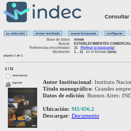
Consultar ot
Base de datos:
minde
Buscar:
ESTABLECIMIENTES COMERCIALE
Referencias encontradas:
11
[
Refinar la búsqueda
]
Mostrando:
1 .. 11
en el formato [
iaha
]
página 1 de 1
1 / 11
seleccionar
Autor Institucional
:
Instituto Nacio
imprimir
Título monográfico
:
Grandes empres
Datos de edición
:
Buenos Aires: IN
Ubicación:
MI/456.2
Descargar
:
Documento