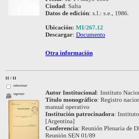
Ciudad
:
Salta
Datos de edición
:
s.l.: s.e., 1986.
Ubicación:
MI/267.12
Descargar
:
Documento
Otra información
11 / 11
seleccionar
Autor Institucional
:
Instituto Nacio
imprimir
Título monográfico
:
Registro nacio
manual operativo
Institución patrocinadora
:
Institut
[Argentina]
Conferencia
:
Reunión Plenaria de Di
Reunión SEN 01/89