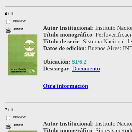
6 / 11
seleccionar
Autor Institucional
:
Instituto Nacio
imprimir
Título monográfico
:
Perfoverificac
Título de serie
:
Sistema Nacional de
Datos de edición
:
Buenos Aires: IN
Ubicación:
SI/6.2
Descargar
:
Documento
Otra información
7 / 11
seleccionar
Autor Institucional
:
Instituto Nacio
imprimir
Título monográfico
:
Síntesis metod