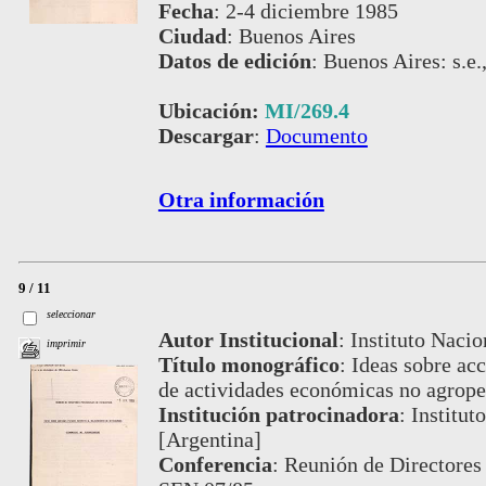
Fecha
:
2-4 diciembre 1985
Ciudad
:
Buenos Aires
Datos de edición
:
Buenos Aires: s.e.
Ubicación:
MI/269.4
Descargar
:
Documento
Otra información
9 / 11
seleccionar
Autor Institucional
:
Instituto Nacio
imprimir
Título monográfico
:
Ideas sobre acc
de actividades económicas no agrope
Institución patrocinadora
:
Institut
[Argentina]
Conferencia
:
Reunión de Directores 