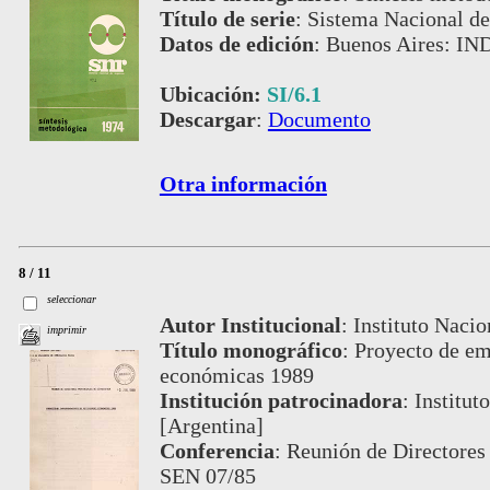
Título de serie
:
Sistema Nacional de
Datos de edición
:
Buenos Aires: IN
Ubicación:
SI/6.1
Descargar
:
Documento
Otra información
8 / 11
seleccionar
Autor Institucional
:
Instituto Nacio
imprimir
Título monográfico
:
Proyecto de em
económicas 1989
Institución patrocinadora
:
Institut
[Argentina]
Conferencia
:
Reunión de Directores 
SEN 07/85