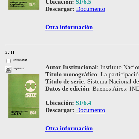
Ubicación:
SI/6.5
Descargar
:
Documento
Otra información
5 / 11
seleccionar
Autor Institucional
:
Instituto Nacio
imprimir
Título monográfico
:
La participaci
Título de serie
:
Sistema Nacional de
Datos de edición
:
Buenos Aires: IN
Ubicación:
SI/6.4
Descargar
:
Documento
Otra información