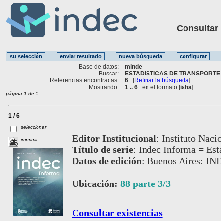
Consultar ot
Base de datos:
minde
Buscar:
ESTADISTICAS DE TRANSPORTE 
Referencias encontradas:
6
[
Refinar la búsqueda
]
Mostrando:
1 .. 6
en el formato [
iaha
]
página 1 de 1
1 / 6
seleccionar
Editor Institucional
:
Instituto Naci
imprimir
Título de serie
:
Indec Informa = Est
Datos de edición
:
Buenos Aires: IND
Ubicación:
88 parte 3/3
Consultar existencias