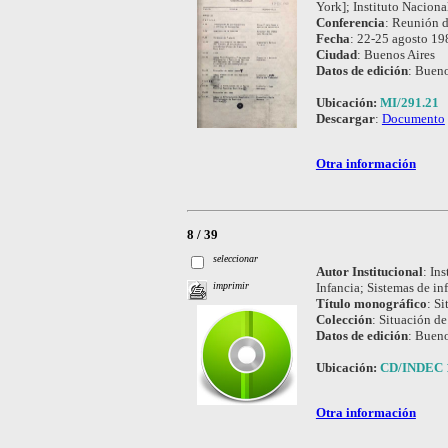
York]; Instituto Naciona
Conferencia
:
Reunión d
Fecha
:
22-25 agosto 19
Ciudad
:
Buenos Aires
Datos de edición
:
Bueno
Ubicación:
MI/291.21
Descargar
:
Documento
Otra información
8 / 39
seleccionar
Autor Institucional
:
Ins
Infancia; Sistemas de in
imprimir
Título monográfico
:
Si
Colección
:
Situación de
Datos de edición
:
Bueno
Ubicación:
CD/INDEC 
Otra información