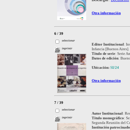
Otra información
6 / 39
seleccionar
Editor Institucional
:
In
Infancia [Buenos Aires].
imprimir
Título de serie
:
Serie An
Datos de edición
:
Bueno
Ubicación:
SI/24
Otra información
7 / 39
seleccionar
Autor Institucional
:
Reu
Título monográfico
:
Se
imprimir
Segunda Reunión del Co
Institución patrocinad