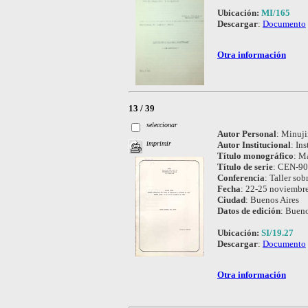
Ubicación:
MI/165
Descargar
:
Documento
Otra información
13 / 39
seleccionar
Autor Personal
:
Minujin
Autor Institucional
:
Ins
imprimir
Título monográfico
:
Ma
Título de serie
:
CEN-90 
Conferencia
:
Taller so
Fecha
:
22-25 noviembr
Ciudad
:
Buenos Aires
Datos de edición
:
Buenos
Ubicación:
SI/19.27
Descargar
:
Documento
Otra información