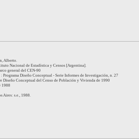
, Alberto.
tituto Nacional de Estadística y Censos [Argentina].
rco general del CEN-90
: Programa Diseño Conceptual - Serie Informes de Investigación, n. 27
bre Diseño Conceptual del Censo de Población y Vivienda de 1990
e 1988
 Aires: s.e., 1988.