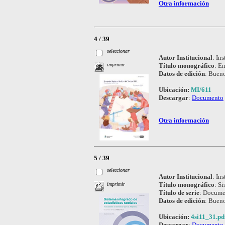
Otra información
4 / 39
seleccionar
Autor Institucional
:
Ins
Título monográfico
:
En
imprimir
Datos de edición
:
Bueno
Ubicación:
MI/611
Descargar
:
Documento
Otra información
5 / 39
seleccionar
Autor Institucional
:
Ins
Título monográfico
:
Si
imprimir
Título de serie
:
Documen
Datos de edición
:
Bueno
Ubicación:
4si11_31.pd
Descargar
:
Documento