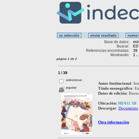
Base de datos:
mi
Buscar:
ES
Referencias encontradas:
39
Mostrando:
1 .
página 1 de 2
1 / 39
seleccionar
Autor Institucional
:
Ins
imprimir
Título monográfico
:
En
Datos de edición
:
Bueno
Ubicación:
MI/611 X8
Descargar
:
Documento
Otra información