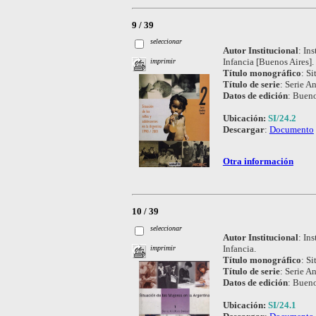
9 / 39
seleccionar
Autor Institucional
:
Ins
Infancia [Buenos Aires].
imprimir
Título monográfico
:
Si
Título de serie
:
Serie An
Datos de edición
:
Bueno
Ubicación:
SI/24.2
Descargar
:
Documento
Otra información
10 / 39
seleccionar
Autor Institucional
:
Ins
Infancia.
imprimir
Título monográfico
:
Si
Título de serie
:
Serie An
Datos de edición
:
Bueno
Ubicación:
SI/24.1