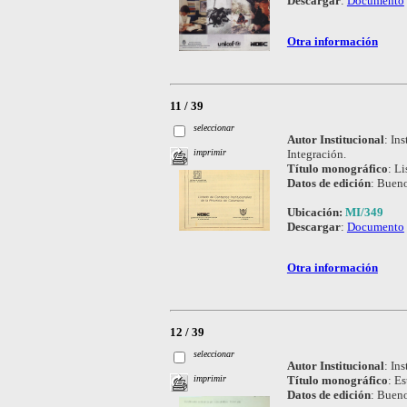
Descargar
:
Documento
Otra información
11 / 39
seleccionar
Autor Institucional
:
Ins
Integración.
imprimir
Título monográfico
:
Li
Datos de edición
:
Buenos
Ubicación:
MI/349
Descargar
:
Documento
Otra información
12 / 39
seleccionar
Autor Institucional
:
Ins
Título monográfico
:
Es
imprimir
Datos de edición
:
Buenos