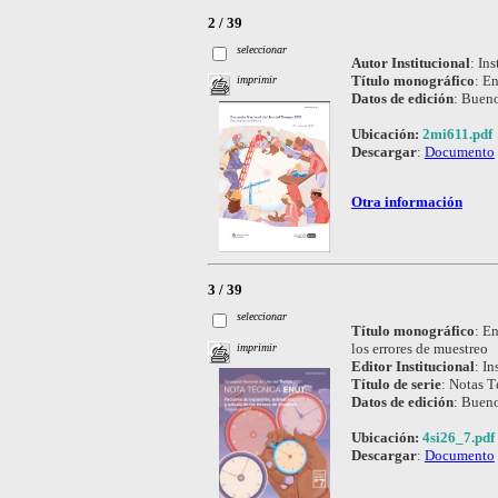
2 / 39
seleccionar
Autor Institucional
:
Ins
Título monográfico
:
En
imprimir
Datos de edición
:
Bueno
Ubicación:
2mi611.pdf
Descargar
:
Documento
Otra información
3 / 39
seleccionar
Título monográfico
:
En
los errores de muestreo
imprimir
Editor Institucional
:
In
Título de serie
:
Notas T
Datos de edición
:
Bueno
Ubicación:
4si26_7.pdf
Descargar
:
Documento