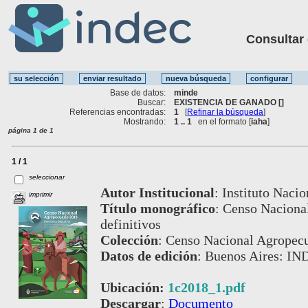
Consultar ot
Base de datos:
minde
Buscar:
EXISTENCIA DE GANADO []
Referencias encontradas:
1
[
Refinar la búsqueda
]
Mostrando:
1 .. 1
en el formato [
iaha
]
página 1 de 1
1 / 1
seleccionar
Autor Institucional
:
Instituto Nacio
imprimir
Título monográfico
:
Censo Nacional
definitivos
Colección
:
Censo Nacional Agropecu
Datos de edición
:
Buenos Aires: IND
Ubicación:
1c2018_1.pdf
Descargar
:
Documento