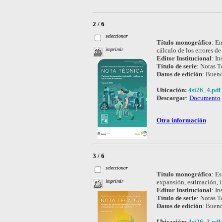
2 / 6
seleccionar
Título monográfico
:
En
cálculo de los errores d
imprimir
Editor Institucional
:
In
Título de serie
:
Notas T
Datos de edición
:
Bueno
Ubicación:
4si26_4.pdf
Descargar
:
Documento
Otra información
3 / 6
seleccionar
Título monográfico
:
Es
expansión, estimación, i
imprimir
Editor Institucional
:
In
Título de serie
:
Notas T
Datos de edición
:
Bueno
Ubicación:
4si26_3.pdf