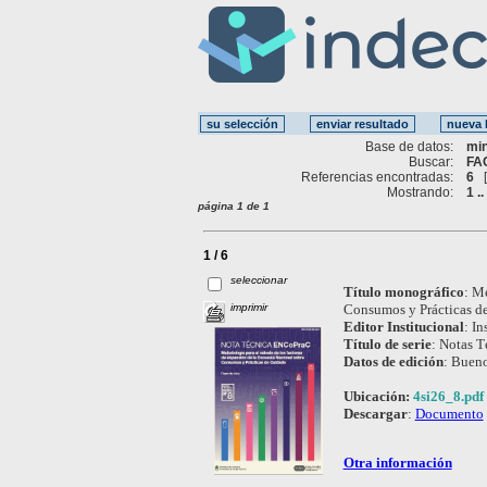
Base de datos:
mi
Buscar:
FA
Referencias encontradas:
6
Mostrando:
1 ..
página 1 de 1
1 / 6
seleccionar
Título monográfico
:
Me
imprimir
Consumos y Prácticas d
Editor Institucional
:
In
Título de serie
:
Notas T
Datos de edición
:
Bueno
Ubicación:
4si26_8.pdf
Descargar
:
Documento
Otra información