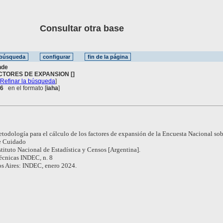
Consultar otra base
nde
CTORES DE EXPANSION []
[
Refinar la búsqueda
]
 6
en el formato [
iaha
]
todología para el cálculo de los factores de expansión de la Encuesta Nacional sob
e Cuidado
stituto Nacional de Estadística y Censos [Argentina].
écnicas INDEC, n. 8
s Aires: INDEC, enero 2024.