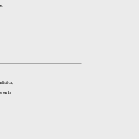
n.
dística;
o en la