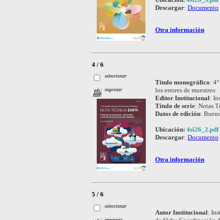
Descargar
:
Documento
Otra información
4 / 6
seleccionar
Título monográfico
:
4°
los errores de muestreo
imprimir
Editor Institucional
:
In
Título de serie
:
Notas T
Datos de edición
:
Bueno
Ubicación:
4si26_2.pdf
Descargar
:
Documento
Otra información
5 / 6
seleccionar
Autor Institucional
:
Ins
imprimir