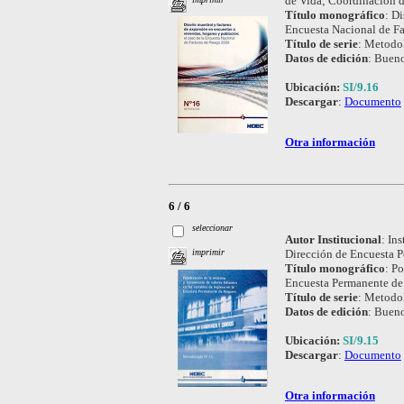
de Vida; Coordinación d
Título monográfico
:
Di
Encuesta Nacional de Fa
Título de serie
:
Metodol
Datos de edición
:
Bueno
Ubicación:
SI/9.16
Descargar
:
Documento
Otra información
6 / 6
seleccionar
Autor Institucional
:
Ins
Dirección de Encuesta 
imprimir
Título monográfico
:
Po
Encuesta Permanente de
Título de serie
:
Metodol
Datos de edición
:
Bueno
Ubicación:
SI/9.15
Descargar
:
Documento
Otra información