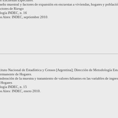
e Encuestas Especiales.
seño muestral y factores de expansión en encuestas a viviendas, hogares y població
ctores de Riesgo
ogía INDEC, n. 16
s Aires: INDEC, septiembre 2010.
tituto Nacional de Estadística y Censos [Argentina]; Dirección de Metodología Esta
Permanente de Hogares.
nderación de la muestra y tratamiento de valores faltantes en las variables de ingres
 Hogares
ogía INDEC, n. 15
s Aires: INDEC, enero 2010.