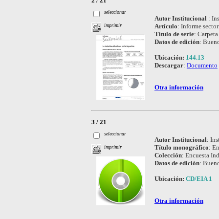
2 / 21
seleccionar
Autor Institucional
:
In
Artículo
:
Informe sectori
imprimir
Título de serie
:
Carpeta 
Datos de edición
:
Bueno
Ubicación:
144.13
Descargar
:
Documento
Otra información
3 / 21
seleccionar
Autor Institucional
:
Ins
Título monográfico
:
En
imprimir
Colección
:
Encuesta Ind
Datos de edición
:
Buenos
Ubicación:
CD/EIA 1
Otra información