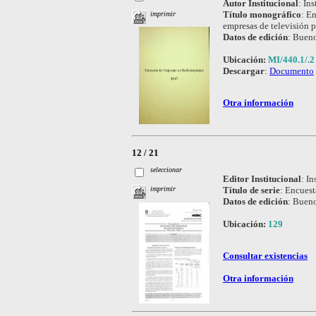
Autor Institucional
:
Ins
Título monográfico
:
En
imprimir
empresas de televisión p
Datos de edición
:
Bueno
Ubicación:
MI/440.1/.2
Descargar
:
Documento
Otra información
12 / 21
seleccionar
Editor Institucional
:
In
Título de serie
:
Encuest
imprimir
Datos de edición
:
Bueno
Ubicación:
129
Consultar existencias
Otra información