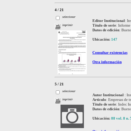
4 / 21
seleccionar
Editor Institucional
:
In
Título de serie
:
Informe 
imprimir
Datos de edición
:
Bueno
Ubicación:
147
Consultar existencias
Otra información
5 / 21
seleccionar
Autor Institucional
:
In
Artículo
:
Empresas de t
imprimir
Título de serie
:
Indec In
Datos de edición
:
Bueno
Ubicación:
88 vol. 8 n. 