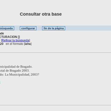
Consultar otra base
nde
CTURACION []
[
Refinar la búsqueda
]
. 20
en el formato [
iaha
]
icipalidad de Bragado.
rial de Bragado 2003.
do: La Municipalidad, 2003?
1