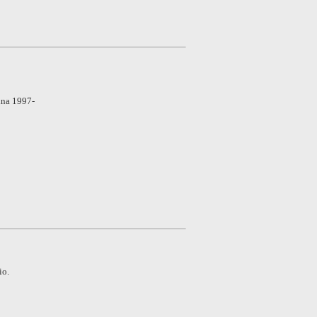
ina 1997-
io.