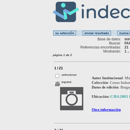
Base de datos:
mi
Buscar:
FA
Referencias encontradas:
21
Mostrando:
1 .
página 1 de 2
1 / 21
seleccionar
Autor Institucional
:
Mun
imprimir
Colección
:
Censo Indust
Datos de edición
:
Braga
Ubicación:
C/BA 2003 
Otra información