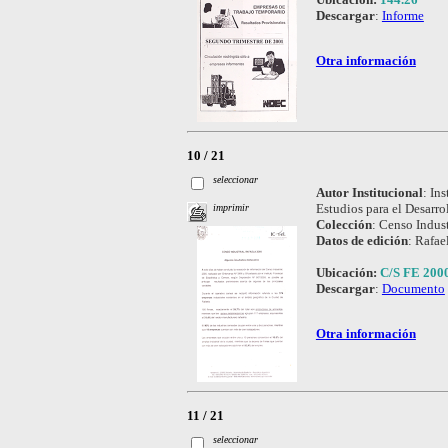
Descargar
:
Informe
Otra información
10 / 21
seleccionar
Autor Institucional
:
Ins
Estudios para el Desarro
imprimir
Colección
:
Censo Indust
Datos de edición
:
Rafael
Ubicación:
C/S FE 200
Descargar
:
Documento
Otra información
11 / 21
seleccionar