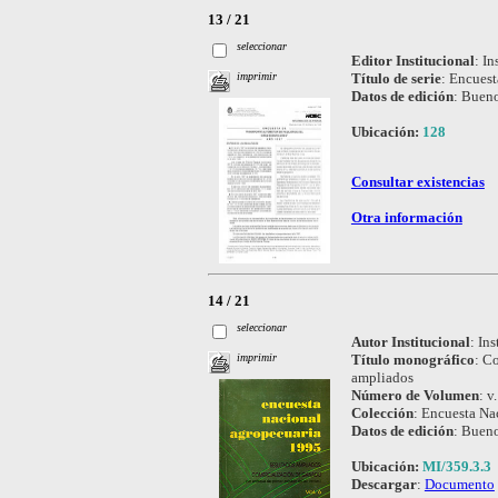
13 / 21
seleccionar
Editor Institucional
:
In
Título de serie
:
Encuest
imprimir
Datos de edición
:
Bueno
Ubicación:
128
Consultar existencias
Otra información
14 / 21
seleccionar
Autor Institucional
:
Ins
Título monográfico
:
Co
imprimir
ampliados
Número de Volumen
:
v.
Colección
:
Encuesta Na
Datos de edición
:
Bueno
Ubicación:
MI/359.3.3
Descargar
:
Documento