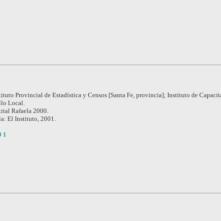
tituto Provincial de Estadística y Censos [Santa Fe, provincia]; Instituto de Capaci
llo Local.
rial Rafaela 2000.
a: El Instituto, 2001.
0 1