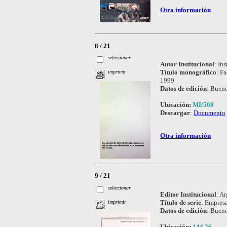
Otra información
8 / 21
seleccionar
Autor Institucional
:
Ins
Título monográfico
:
Fa
imprimir
1999
Datos de edición
:
Bueno
Ubicación:
MI/508
Descargar
:
Documento
Otra información
9 / 21
seleccionar
Editor Institucional
:
Ar
Título de serie
:
Empresa
imprimir
Datos de edición
:
Bueno
Ubicación:
144.26