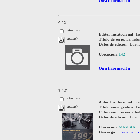
Otra información
6 / 21
seleccionar
Editor Institucional
:
In
Título de serie
:
La Indus
imprimir
Datos de edición
:
Bueno
Ubicación:
142
Otra información
7 / 21
seleccionar
Autor Institucional
:
Ins
Título monográfico
:
En
imprimir
Colección
:
Encuesta Ind
Datos de edición
:
Bueno
Ubicación:
MI/289.6
Descargar
:
Documento