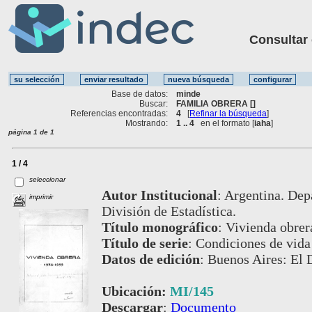
Consultar ot
Base de datos:
minde
Buscar:
FAMILIA OBRERA []
Referencias encontradas:
4
[
Refinar la búsqueda
]
Mostrando:
1 .. 4
en el formato [
iaha
]
página 1 de 1
1 / 4
seleccionar
Autor Institucional
:
Argentina. Dep
imprimir
División de Estadística.
Título monográfico
:
Vivienda obrer
Título de serie
:
Condiciones de vida 
Datos de edición
:
Buenos Aires: El 
Ubicación:
MI/145
Descargar
:
Documento