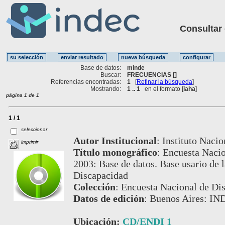
Consultar ot
Base de datos:
minde
Buscar:
FRECUENCIAS []
Referencias encontradas:
1
[
Refinar la búsqueda
]
Mostrando:
1 .. 1
en el formato [
iaha
]
página 1 de 1
1 / 1
seleccionar
Autor Institucional
:
Instituto Nacio
imprimir
Título monográfico
:
Encuesta Nacio
2003: Base de datos. Base usario de 
Discapacidad
Colección
:
Encuesta Nacional de Di
Datos de edición
:
Buenos Aires: IN
Ubicación:
CD/ENDI 1