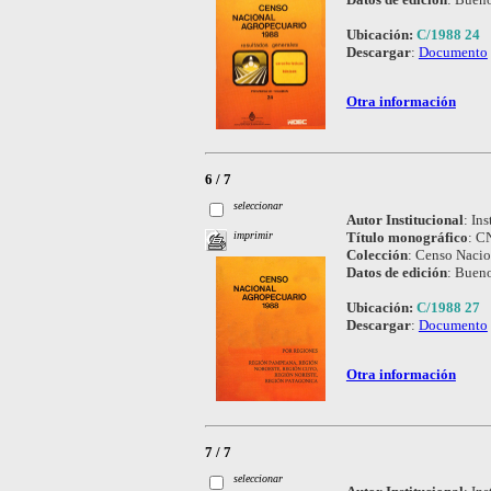
Ubicación:
C/1988 24
Descargar
:
Documento
Otra información
6 / 7
seleccionar
Autor Institucional
:
Ins
Título monográfico
:
CN
imprimir
Colección
:
Censo Nacio
Datos de edición
:
Bueno
Ubicación:
C/1988 27
Descargar
:
Documento
Otra información
7 / 7
seleccionar