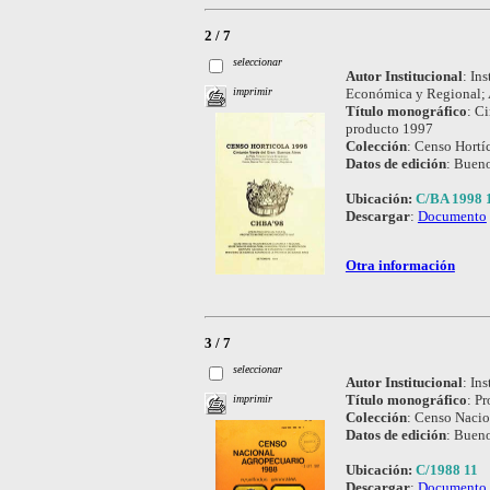
2 / 7
seleccionar
Autor Institucional
:
Ins
Económica y Regional; A
imprimir
Título monográfico
:
Ci
producto 1997
Colección
:
Censo Hortíc
Datos de edición
:
Bueno
Ubicación:
C/BA 1998 
Descargar
:
Documento
Otra información
3 / 7
seleccionar
Autor Institucional
:
Ins
Título monográfico
:
Pr
imprimir
Colección
:
Censo Nacio
Datos de edición
:
Bueno
Ubicación:
C/1988 11
Descargar
:
Documento