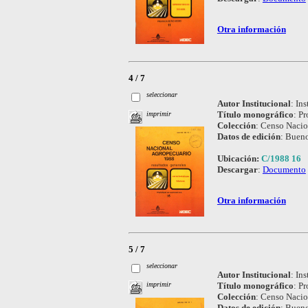
Otra información
4 / 7
seleccionar
Autor Institucional
:
Ins
Título monográfico
:
Pr
imprimir
Colección
:
Censo Nacio
Datos de edición
:
Bueno
Ubicación:
C/1988 16
Descargar
:
Documento
Otra información
5 / 7
seleccionar
Autor Institucional
:
Ins
Título monográfico
:
Pr
imprimir
Colección
:
Censo Nacio
Datos de edición
:
Bueno