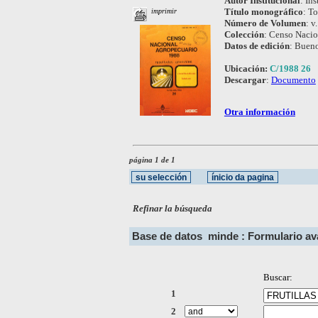
Autor Institucional
:
Ins
Título monográfico
:
To
imprimir
Número de Volumen
:
v.
Colección
:
Censo Nacio
Datos de edición
:
Bueno
Ubicación:
C/1988 26
Descargar
:
Documento
Otra información
página 1 de 1
Refinar la búsqueda
Base de datos
minde : Formulario a
Buscar:
1
2