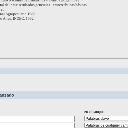
tituto Nacional de Estadística y Censos [Argentina].
tal del país: resultados generales - características básicas
 26.
nal Agropecuario 1988.
s Aires: INDEC, 1992.
vanzado
en el campo: