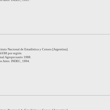
tituto Nacional de Estadística y Censos [Argentina].
A'88 por región
nal Agropecuario 1988.
s Aires: INDEC, 1994.