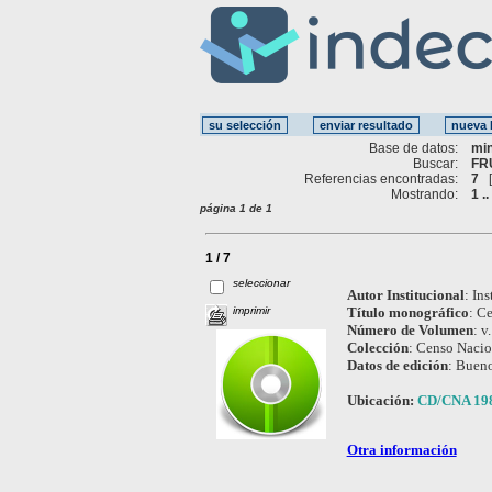
Base de datos:
mi
Buscar:
FR
Referencias encontradas:
7
Mostrando:
1 ..
página 1 de 1
1 / 7
seleccionar
Autor Institucional
:
Ins
imprimir
Título monográfico
:
Ce
Número de Volumen
:
v.
Colección
:
Censo Nacio
Datos de edición
:
Bueno
Ubicación:
CD/CNA 19
Otra información