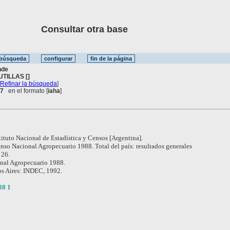
Consultar otra base
nde
UTILLAS []
[
Refinar la búsqueda
]
 7
en el formato [
iaha
]
tituto Nacional de Estadística y Censos [Argentina].
nso Nacional Agropecuario 1988. Total del país: resultados generales
 26.
nal Agropecuario 1988.
s Aires: INDEC, 1992.
88 1