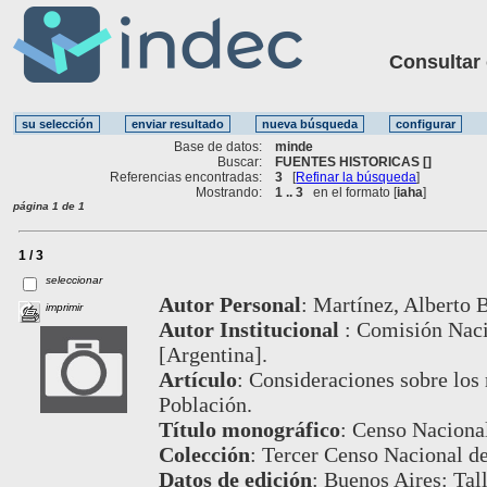
Consultar ot
Base de datos:
minde
Buscar:
FUENTES HISTORICAS []
Referencias encontradas:
3
[
Refinar la búsqueda
]
Mostrando:
1 .. 3
en el formato [
iaha
]
página 1 de 1
1 / 3
seleccionar
Autor Personal
:
Martínez, Alberto B
imprimir
Autor Institucional
:
Comisión Naci
[Argentina].
Artículo
:
Consideraciones sobre los 
Población.
Título monográfico
:
Censo Naciona
Colección
:
Tercer Censo Nacional de
Datos de edición
:
Buenos Aires: Tall