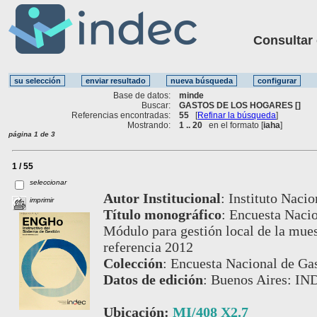
Consultar ot
Base de datos:
minde
Buscar:
GASTOS DE LOS HOGARES []
Referencias encontradas:
55
[
Refinar la búsqueda
]
Mostrando:
1 .. 20
en el formato [
iaha
]
página 1 de 3
1 / 55
seleccionar
Autor Institucional
:
Instituto Nacio
imprimir
Título monográfico
:
Encuesta Nacio
Módulo para gestión local de la mues
referencia 2012
Colección
:
Encuesta Nacional de Gas
Datos de edición
:
Buenos Aires: IND
Ubicación:
MI/408 X2.7