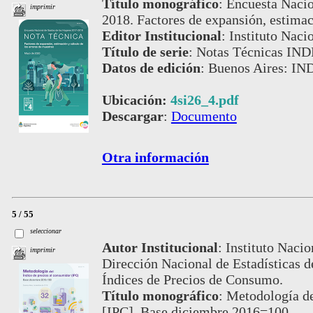
Título monográfico
:
Encuesta Nacio
imprimir
2018. Factores de expansión, estimac
Editor Institucional
:
Instituto Naci
Título de serie
:
Notas Técnicas IND
Datos de edición
:
Buenos Aires: IN
Ubicación:
4si26_4.pdf
Descargar
:
Documento
Otra información
5 / 55
seleccionar
Autor Institucional
:
Instituto Nacio
imprimir
Dirección Nacional de Estadísticas 
Índices de Precios de Consumo.
Título monográfico
:
Metodología de
[IPC]. Base diciembre 2016=100