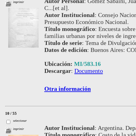
Autor Personal
:
Gómez Sabaíni, Jua
imprimir
C...[et al].
Autor Institucional
:
Consejo Nacion
Presupuesto Económico Nacional.
Título monográfico
:
Encuesta sobre
familias urbanas por niveles de ingr
Título de serie
:
Tema de Divulgación
Datos de edición
:
Buenos Aires: C
Ubicación:
MI/583.16
Descargar
:
Documento
Otra información
10 / 55
seleccionar
Autor Institucional
:
Argentina. Dep
imprimir
Título monográfico
:
Costo de la vid