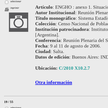
seleccionar
Artículo
:
ENGHO : anexo 1. Situación
imprimir
Autor Institucional
:
Reunión Plenari
Título monográfico
:
Sistema Estadís
Colección
:
Censo Nacional de Pobla
Institución patrocinadora
:
Institut
[Argentina].
Conferencia
:
Reunión Plenaria del S
Fecha
:
9 al 11 de agosto de 2006.
Ciudad
:
Salta.
Datos de edición
:
Buenos Aires: IN
Ubicación:
C/2010 X10.2.7
Otra información
19 / 55
seleccionar