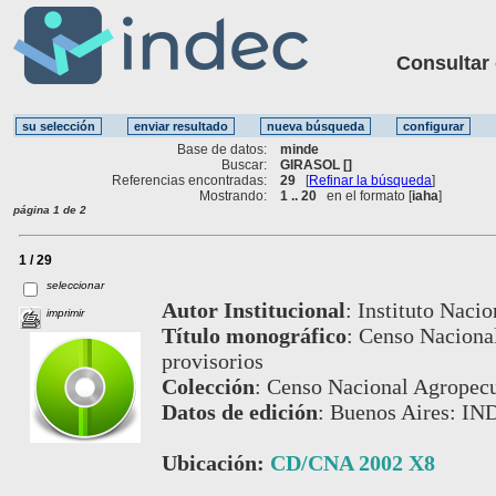
Consultar ot
Base de datos:
minde
Buscar:
GIRASOL []
Referencias encontradas:
29
[
Refinar la búsqueda
]
Mostrando:
1 .. 20
en el formato [
iaha
]
página 1 de 2
1 / 29
seleccionar
Autor Institucional
:
Instituto Nacio
imprimir
Título monográfico
:
Censo Nacional
provisorios
Colección
:
Censo Nacional Agropecu
Datos de edición
:
Buenos Aires: IN
Ubicación:
CD/CNA 2002 X8