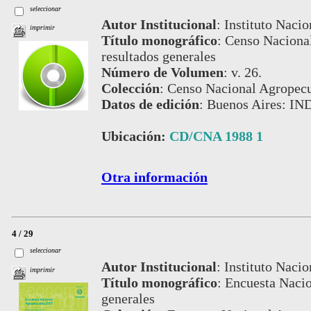
seleccionar
Autor Institucional
:
Instituto Nacio
imprimir
Título monográfico
:
Censo Nacional
resultados generales
Número de Volumen
:
v. 26.
Colección
:
Censo Nacional Agropecu
Datos de edición
:
Buenos Aires: IN
Ubicación:
CD/CNA 1988 1
Otra información
4 / 29
seleccionar
Autor Institucional
:
Instituto Nacio
imprimir
Título monográfico
:
Encuesta Nacio
generales