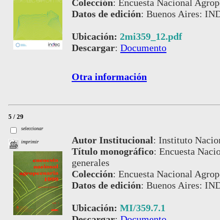
Colección
:
Encuesta Nacional Agrop
Datos de edición
:
Buenos Aires: IND
Ubicación:
2mi359_12.pdf
Descargar
:
Documento
Otra información
5 / 29
seleccionar
Autor Institucional
:
Instituto Nacio
imprimir
Título monográfico
:
Encuesta Nacio
generales
Colección
:
Encuesta Nacional Agrop
Datos de edición
:
Buenos Aires: IN
Ubicación:
MI/359.7.1
Descargar
:
Documento