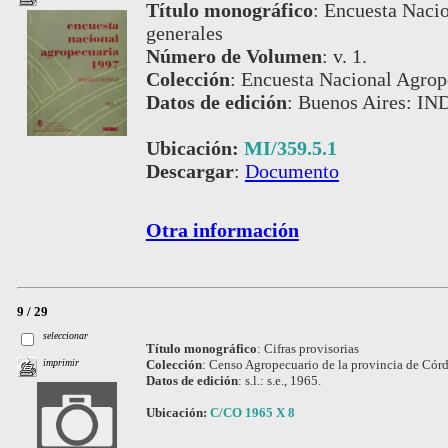
Título monográfico
:
Encuesta Nacio
generales
Número de Volumen
:
v. 1.
Colección
:
Encuesta Nacional Agrop
Datos de edición
:
Buenos Aires: IN
Ubicación:
MI/359.5.1
Descargar
:
Documento
Otra información
9 / 29
seleccionar
Título monográfico
:
Cifras provisorias
Colección
:
Censo Agropecuario de la provincia de Cór
imprimir
Datos de edición
:
s.l.: s.e., 1965.
Ubicación:
C/CO 1965 X 8