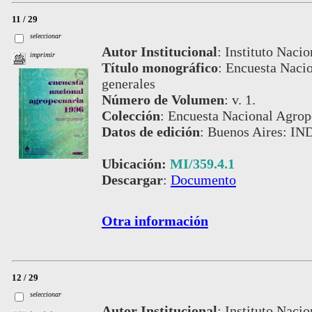
11 / 29
seleccionar
Autor Institucional
:
Instituto Nacio
imprimir
Título monográfico
:
Encuesta Nacio
generales
Número de Volumen
:
v. 1.
Colección
:
Encuesta Nacional Agrop
Datos de edición
:
Buenos Aires: IN
Ubicación:
MI/359.4.1
Descargar
:
Documento
Otra información
12 / 29
seleccionar
Autor Institucional
:
Instituto Nacio