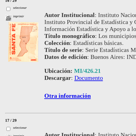
16 / 29
seleccionar
Autor Institucional
:
Instituto Nacio
imprimir
Instituto Provincial de Estadística 
Información Estadística y Apoyo a 
Título monográfico
:
Los municipios
Colección
:
Estadísticas básicas.
Título de serie
:
Serie Estadísticas M
Datos de edición
:
Buenos Aires: IND
Ubicación:
MI/426.21
Descargar
:
Documento
Otra información
17 / 29
seleccionar
Autor Institucional
:
Instituto Nacio
imprimir