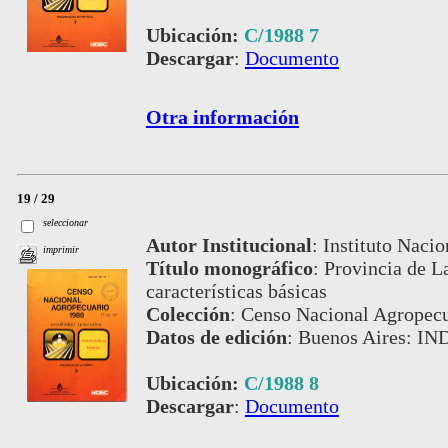
Ubicación:
C/1988 7
Descargar
:
Documento
Otra información
19 / 29
seleccionar
Autor Institucional
:
Instituto Nacio
imprimir
Título monográfico
:
Provincia de L
características básicas
Colección
:
Censo Nacional Agropecu
Datos de edición
:
Buenos Aires: IN
Ubicación:
C/1988 8
Descargar
:
Documento