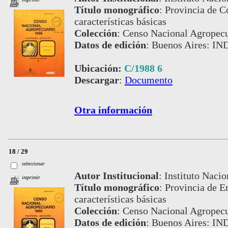
Título monográfico
:
Provincia de Có
características básicas
Colección
:
Censo Nacional Agropecu
Datos de edición
:
Buenos Aires: IN
Ubicación:
C/1988 6
Descargar
:
Documento
Otra información
18 / 29
seleccionar
Autor Institucional
:
Instituto Nacio
imprimir
Título monográfico
:
Provincia de En
características básicas
Colección
:
Censo Nacional Agropecu
Datos de edición
:
Buenos Aires: IN