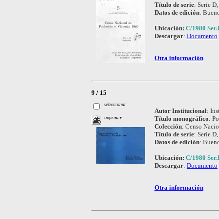
Título de serie
:
Serie D,
Datos de edición
:
Bueno
Ubicación:
C/1980 Ser.
Descargar
:
Documento
Otra información
9 / 15
seleccionar
Autor Institucional
:
Ins
Título monográfico
:
Po
imprimir
Colección
:
Censo Nacio
Título de serie
:
Serie D,
Datos de edición
:
Bueno
Ubicación:
C/1980 Ser.
Descargar
:
Documento
Otra información