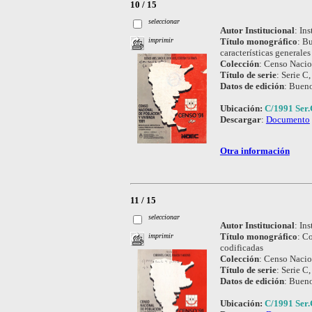
10 / 15
seleccionar
Autor Institucional
:
Ins
Título monográfico
:
Bu
imprimir
características generales
Colección
:
Censo Nacio
Título de serie
:
Serie C,
Datos de edición
:
Bueno
Ubicación:
C/1991 Ser.
Descargar
:
Documento
Otra información
11 / 15
seleccionar
Autor Institucional
:
Ins
Título monográfico
:
Co
imprimir
codificadas
Colección
:
Censo Nacio
Título de serie
:
Serie C,
Datos de edición
:
Bueno
Ubicación:
C/1991 Ser.