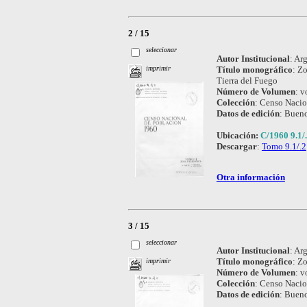
2 / 15
seleccionar
Autor Institucional
:
Arg
Título monográfico
:
Zo
imprimir
Tierra del Fuego
Número de Volumen
:
vo
Colección
:
Censo Nacio
Datos de edición
:
Bueno
Ubicación:
C/1960 9.1/
Descargar
:
Tomo 9.1/.2
Otra información
3 / 15
seleccionar
Autor Institucional
:
Arg
Título monográfico
:
Zo
imprimir
Número de Volumen
:
vo
Colección
:
Censo Nacio
Datos de edición
:
Bueno