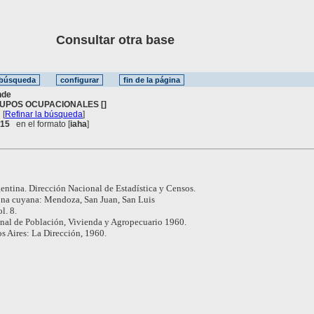
Consultar otra base
nde
UPOS OCUPACIONALES []
[
Refinar la búsqueda
]
. 15
en el formato [
iaha
]
entina. Dirección Nacional de Estadística y Censos.
na cuyana: Mendoza, San Juan, San Luis
l. 8.
al de Población, Vivienda y Agropecuario 1960.
s Aires: La Dirección, 1960.