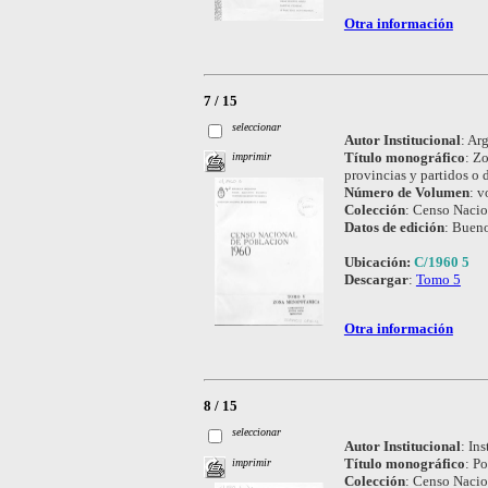
Otra información
7 / 15
seleccionar
Autor Institucional
:
Arg
Título monográfico
:
Zo
imprimir
provincias y partidos o
Número de Volumen
:
vo
Colección
:
Censo Nacio
Datos de edición
:
Bueno
Ubicación:
C/1960 5
Descargar
:
Tomo 5
Otra información
8 / 15
seleccionar
Autor Institucional
:
Ins
Título monográfico
:
Po
imprimir
Colección
:
Censo Nacio