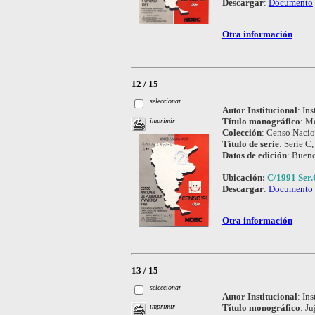
Descargar
:
Documento
Otra información
12 / 15
seleccionar
Autor Institucional
:
Ins
Título monográfico
:
Me
imprimir
Colección
:
Censo Nacio
Título de serie
:
Serie C,
Datos de edición
:
Bueno
Ubicación:
C/1991 Ser.
Descargar
:
Documento
Otra información
13 / 15
seleccionar
Autor Institucional
:
Ins
Título monográfico
:
Ju
imprimir