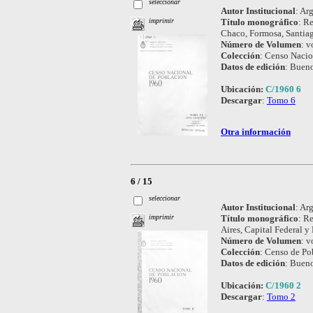
seleccionar
Autor Institucional
:
Arg
Título monográfico
:
Re
imprimir
Chaco, Formosa, Santiag
Número de Volumen
:
vo
Colección
:
Censo Nacio
Datos de edición
:
Bueno
Ubicación:
C/1960 6
Descargar
:
Tomo 6
Otra información
6 / 15
seleccionar
Autor Institucional
:
Arg
Título monográfico
:
Re
imprimir
Aires, Capital Federal y
Número de Volumen
:
vo
Colección
:
Censo de Po
Datos de edición
:
Bueno
Ubicación:
C/1960 2
Descargar
:
Tomo 2