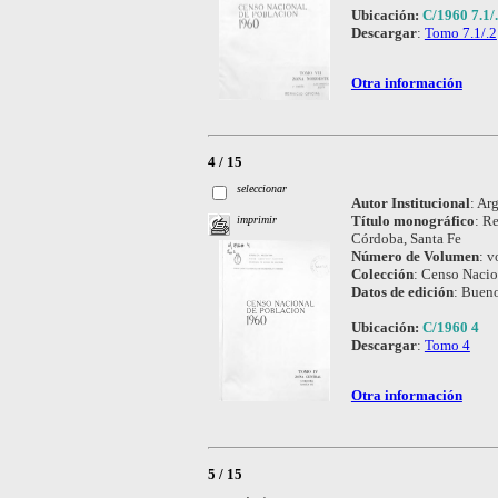
Ubicación:
C/1960 7.1/
Descargar
:
Tomo 7.1/.2
Otra información
4 / 15
seleccionar
Autor Institucional
:
Arg
Título monográfico
:
Re
imprimir
Córdoba, Santa Fe
Número de Volumen
:
vo
Colección
:
Censo Nacio
Datos de edición
:
Bueno
Ubicación:
C/1960 4
Descargar
:
Tomo 4
Otra información
5 / 15