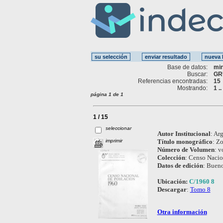
Base de datos:
mi
Buscar:
GR
Referencias encontradas:
15
Mostrando:
1 .
página 1 de 1
1 / 15
seleccionar
Autor Institucional
:
Arg
imprimir
Título monográfico
:
Zo
Número de Volumen
:
vo
Colección
:
Censo Nacion
Datos de edición
:
Bueno
Ubicación:
C/1960 8
Descargar
:
Tomo 8
Otra información