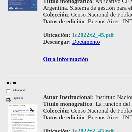
Título monográfico
:
Aplicativo CEN
Argentina. Sistema de gestión para e
Colección
:
Censo Nacional de Pobla
Datos de edición
:
Buenos Aires: IND
Ubicación:
1c2022x2_45.pdf
Descargar
:
Documento
Otra información
10 / 30
seleccionar
Autor Institucional
:
Instituto Nacio
imprimir
Título monográfico
:
La función del
Colección
:
Censo Nacional de Pobla
Datos de edición
:
Buenos Aires: IND
Ubicación:
1c2022x2_43.pdf