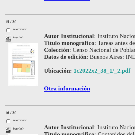
15 / 30
seleccionar
Autor Institucional
:
Instituto Nacio
imprimir
Título monográfico
:
Tareas antes d
Colección
:
Censo Nacional de Pobla
Datos de edición
:
Buenos Aires: IND
Ubicación:
1c2022x2_38_1/_2.pdf
Otra información
16 / 30
seleccionar
Autor Institucional
:
Instituto Nacio
imprimir
Título monográfico
:
Contenidos del 