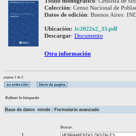
Título monográfico
:
Censista de sit
Colección
:
Censo Nacional de Pobla
Datos de edición
:
Buenos Aires: IND
Ubicación:
1c2022x2_33.pdf
Descargar
:
Documento
Otra información
página 1 de 2
Refinar la búsqueda
Base de datos
minde : Formulario avanzado
Buscar:
1