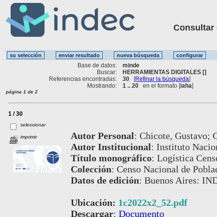
Consultar ot
Base de datos:
minde
Buscar:
HERRAMIENTAS DIGITALES []
Referencias encontradas:
30
[
Refinar la búsqueda
]
Mostrando:
1 .. 20
en el formato [
iaha
]
página 1 de 2
1 / 30
seleccionar
Autor Personal
:
Chicote, Gustavo; 
imprimir
Autor Institucional
:
Instituto Nacio
Título monográfico
:
Logística Cens
Colección
:
Censo Nacional de Poblac
Datos de edición
:
Buenos Aires: IND
Ubicación:
1c2022x2_52.pdf
Descargar
:
Documento