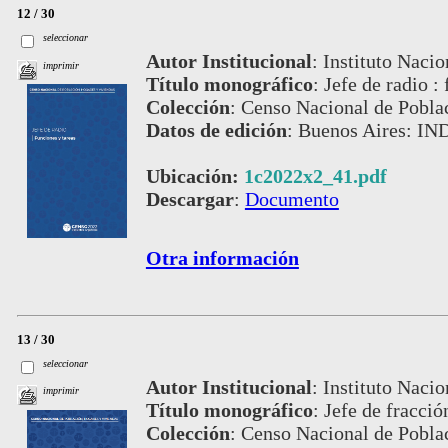
12 / 30
seleccionar
Autor Institucional
:
Instituto Nacio
imprimir
Título monográfico
:
Jefe de radio :
Colección
:
Censo Nacional de Pobla
Datos de edición
:
Buenos Aires: IND
Ubicación:
1c2022x2_41.pdf
Descargar
:
Documento
Otra información
13 / 30
seleccionar
Autor Institucional
:
Instituto Nacio
imprimir
Título monográfico
:
Jefe de fracci
Colección
:
Censo Nacional de Pobla