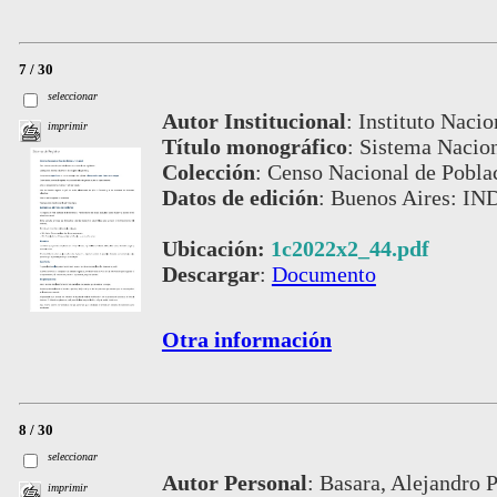
7 / 30
seleccionar
Autor Institucional
:
Instituto Nacio
imprimir
Título monográfico
:
Sistema Nacion
Colección
:
Censo Nacional de Pobla
Datos de edición
:
Buenos Aires: IND
Ubicación:
1c2022x2_44.pdf
Descargar
:
Documento
Otra información
8 / 30
seleccionar
Autor Personal
:
Basara, Alejandro P
imprimir