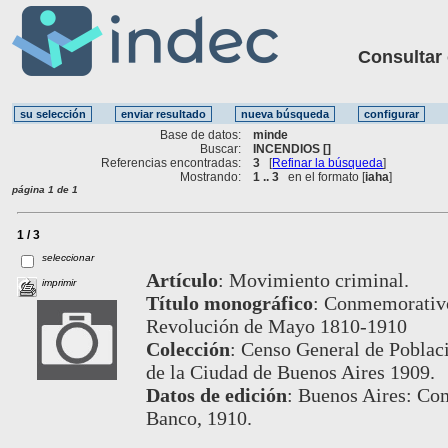
Consultar ot
Base de datos:
minde
Buscar:
INCENDIOS []
Referencias encontradas:
3
[
Refinar la búsqueda
]
Mostrando:
1 .. 3
en el formato [
iaha
]
página 1 de 1
1 / 3
seleccionar
Artículo
:
Movimiento criminal.
imprimir
Título monográfico
:
Conmemorativo 
Revolución de Mayo 1810-1910
Colección
:
Censo General de Poblaci
de la Ciudad de Buenos Aires 1909.
Datos de edición
:
Buenos Aires: Com
Banco, 1910.