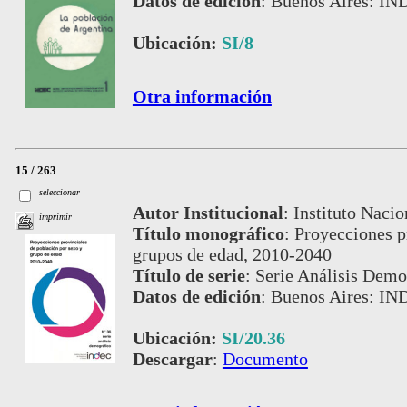
Datos de edición
:
Buenos Aires: IN
Ubicación:
SI/8
Otra información
15 / 263
seleccionar
Autor Institucional
:
Instituto Nacio
imprimir
Título monográfico
:
Proyecciones p
grupos de edad, 2010-2040
Título de serie
:
Serie Análisis Demog
Datos de edición
:
Buenos Aires: IN
Ubicación:
SI/20.36
Descargar
:
Documento