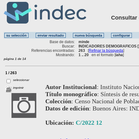
Consultar ot
Base de datos:
minde
Buscar:
INDICADORES DEMOGRAFICOS [
Referencias encontradas:
263
[
Refinar la búsqueda
]
Mostrando:
1 .. 20
en el formato [
iaha
]
página 1 de 14
1 / 263
seleccionar
Autor Institucional
:
Instituto Nacio
imprimir
Título monográfico
:
Síntesis de res
Colección
:
Censo Nacional de Poblac
Datos de edición
:
Buenos Aires: IN
Ubicación:
C/2022 12