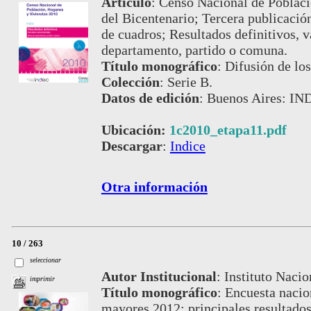
Artículo
:
Censo Nacional de Poblaci
del Bicentenario; Tercera publicació
de cuadros; Resultados definitivos, v
departamento, partido o comuna.
Título monográfico
:
Difusión de los
Colección
:
Serie B.
Datos de edición
:
Buenos Aires: IND
Ubicación:
1c2010_etapa11.pdf
Descargar
:
Indice
Otra información
10 / 263
seleccionar
Autor Institucional
:
Instituto Nacio
imprimir
Título monográfico
:
Encuesta nacion
mayores 2012: principales resultado