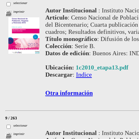
seleccionar
Autor Institucional
:
Instituto Naci
imprimir
Artículo
:
Censo Nacional de Poblaci
del Bicentenario; Cuarta publicación
cuadros; Resultados definitivos, vari
Título monográfico
:
Difusión de los
Colección
:
Serie B.
Datos de edición
:
Buenos Aires: IND
Ubicación:
1c2010_etapa13.pdf
Descargar
:
Indice
Otra información
9 / 263
seleccionar
Autor Institucional
:
Instituto Naci
imprimir