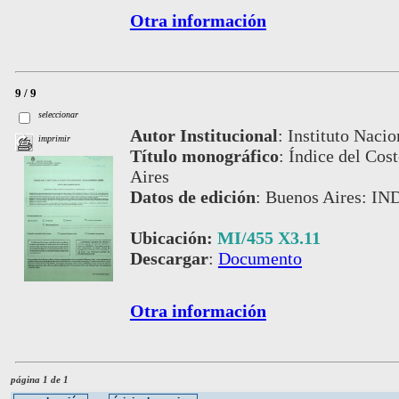
Otra información
9 / 9
seleccionar
Autor Institucional
:
Instituto Nacio
imprimir
Título monográfico
:
Índice del Cos
Aires
Datos de edición
:
Buenos Aires: IND
Ubicación:
MI/455 X3.11
Descargar
:
Documento
Otra información
página 1 de 1