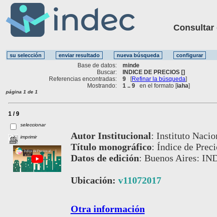
Consultar ot
Base de datos:
minde
Buscar:
INDICE DE PRECIOS []
Referencias encontradas:
9
[
Refinar la búsqueda
]
Mostrando:
1 .. 9
en el formato [
iaha
]
página 1 de 1
1 / 9
seleccionar
Autor Institucional
:
Instituto Nacio
imprimir
Título monográfico
:
Índice de Prec
Datos de edición
:
Buenos Aires: IN
Ubicación:
v11072017
Otra información