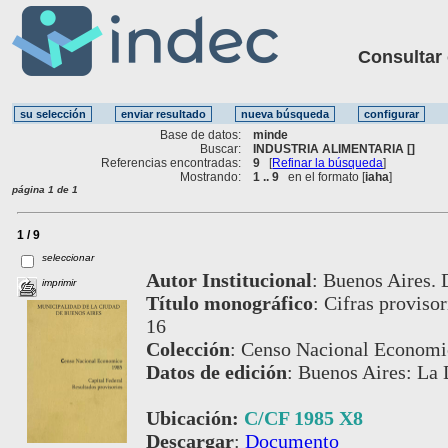
Consultar ot
Base de datos:
minde
Buscar:
INDUSTRIA ALIMENTARIA []
Referencias encontradas:
9
[
Refinar la búsqueda
]
Mostrando:
1 .. 9
en el formato [
iaha
]
página 1 de 1
1 / 9
seleccionar
Autor Institucional
:
Buenos Aires. D
imprimir
Título monográfico
:
Cifras provisor
16
Colección
:
Censo Nacional Economi
Datos de edición
:
Buenos Aires: La D
Ubicación:
C/CF 1985 X8
Descargar
:
Documento