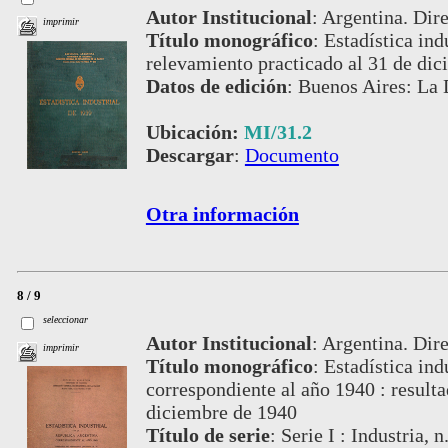
Autor Institucional
:
Argentina. Dire
imprimir
Título monográfico
:
Estadística ind
relevamiento practicado al 31 de di
Datos de edición
:
Buenos Aires: La 
Ubicación:
MI/31.2
Descargar
:
Documento
Otra información
8 / 9
seleccionar
Autor Institucional
:
Argentina. Dire
imprimir
Título monográfico
:
Estadística ind
correspondiente al año 1940 : result
diciembre de 1940
Título de serie
:
Serie I : Industria, n