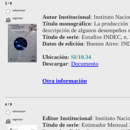
3 / 9
seleccionar
Autor Institucional
:
Instituto Nacio
imprimir
Título monográfico
:
La producción i
descripción de algunos desempeños s
Título de serie
:
Estudios INDEC, n.
Datos de edición
:
Buenos Aires: IN
Ubicación:
SI/10.34
Descargar
:
Documento
Otra información
4 / 9
seleccionar
Editor Institucional
:
Instituto Naci
imprimir
Título de serie
:
Estimador Mensual I