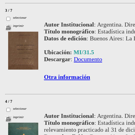
3 / 7
seleccionar
Autor Institucional
:
Argentina. Dire
imprimir
Título monográfico
:
Estadística ind
Datos de edición
:
Buenos Aires: La 
Ubicación:
MI/31.5
Descargar
:
Documento
Otra información
4 / 7
seleccionar
Autor Institucional
:
Argentina. Dire
imprimir
Título monográfico
:
Estadística ind
relevamiento practicado al 31 de di