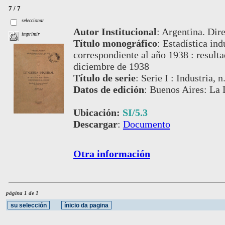
7 / 7
seleccionar
Autor Institucional
:
Argentina. Dire
imprimir
Título monográfico
:
Estadística ind
correspondiente al año 1938 : result
diciembre de 1938
Título de serie
:
Serie I : Industria, n
Datos de edición
:
Buenos Aires: La 
Ubicación:
SI/5.3
Descargar
:
Documento
Otra información
página 1 de 1