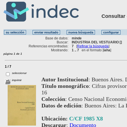
Consultar ot
Base de datos:
minde
Buscar:
INDUSTRIA DEL VESTUARIO []
Referencias encontradas:
7
[
Refinar la búsqueda
]
Mostrando:
1 .. 7
en el formato [
iaha
]
página 1 de 1
1 / 7
seleccionar
Autor Institucional
:
Buenos Aires. D
imprimir
Título monográfico
:
Cifras provisor
16
Colección
:
Censo Nacional Economi
Datos de edición
:
Buenos Aires: La D
Ubicación:
C/CF 1985 X8
Descargar
:
Documento