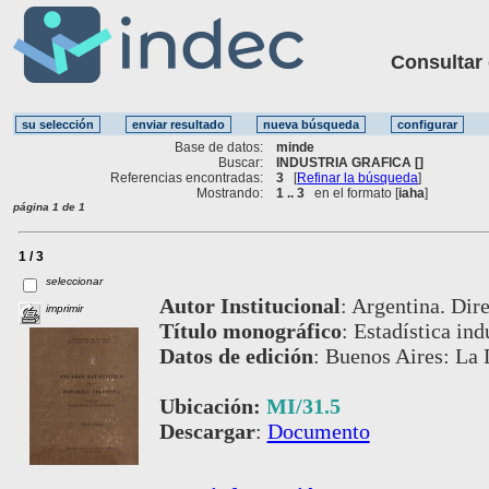
Consultar ot
Base de datos:
minde
Buscar:
INDUSTRIA GRAFICA []
Referencias encontradas:
3
[
Refinar la búsqueda
]
Mostrando:
1 .. 3
en el formato [
iaha
]
página 1 de 1
1 / 3
seleccionar
Autor Institucional
:
Argentina. Dire
imprimir
Título monográfico
:
Estadística ind
Datos de edición
:
Buenos Aires: La 
Ubicación:
MI/31.5
Descargar
:
Documento