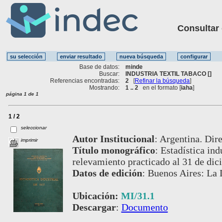
Consultar ot
Base de datos:
minde
Buscar:
INDUSTRIA TEXTIL TABACO []
Referencias encontradas:
2
[
Refinar la búsqueda
]
Mostrando:
1 .. 2
en el formato [
iaha
]
página 1 de 1
1 / 2
seleccionar
Autor Institucional
:
Argentina. Dire
imprimir
Título monográfico
:
Estadística ind
relevamiento practicado al 31 de di
Datos de edición
:
Buenos Aires: La 
Ubicación:
MI/31.1
Descargar
:
Documento