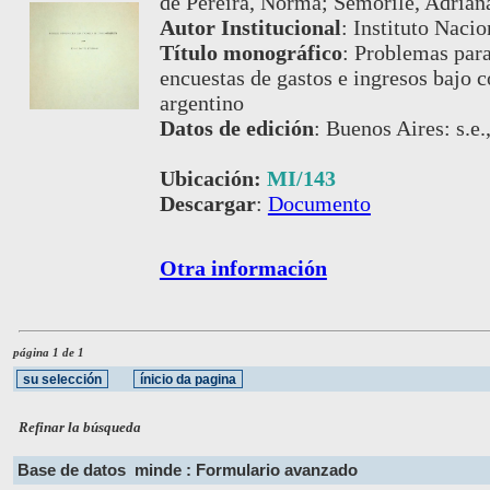
de Pereira, Norma; Semorile, Adrian
Autor Institucional
:
Instituto Nacio
Título monográfico
:
Problemas para
encuestas de gastos e ingresos bajo co
argentino
Datos de edición
:
Buenos Aires: s.e.
Ubicación:
MI/143
Descargar
:
Documento
Otra información
página 1 de 1
Refinar la búsqueda
Base de datos
minde : Formulario avanzado