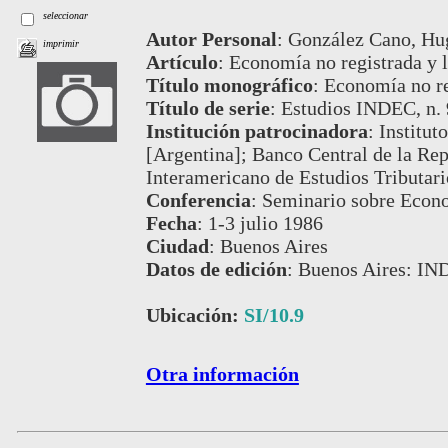
seleccionar
Autor Personal
:
González Cano, Hu
imprimir
Artículo
:
Economía no registrada y lo
Título monográfico
:
Economía no re
Título de serie
:
Estudios INDEC, n. 
Institución patrocinadora
:
Institut
[Argentina]; Banco Central de la Re
Interamericano de Estudios Tributar
Conferencia
:
Seminario sobre Econ
Fecha
:
1-3 julio 1986
Ciudad
:
Buenos Aires
Datos de edición
:
Buenos Aires: IN
Ubicación:
SI/10.9
Otra información