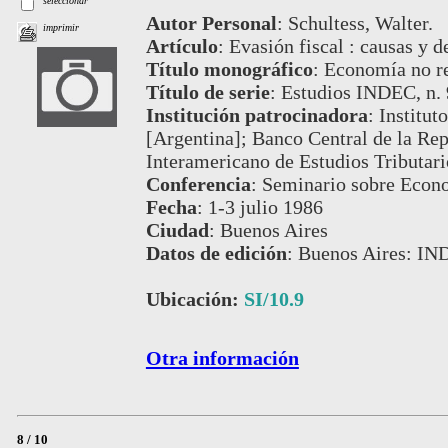
seleccionar
Autor Personal
:
Schultess, Walter.
imprimir
Artículo
:
Evasión fiscal : causas y 
Título monográfico
:
Economía no re
Título de serie
:
Estudios INDEC, n. 
Institución patrocinadora
:
Institut
[Argentina]; Banco Central de la Re
Interamericano de Estudios Tributar
Conferencia
:
Seminario sobre Econ
Fecha
:
1-3 julio 1986
Ciudad
:
Buenos Aires
Datos de edición
:
Buenos Aires: IN
Ubicación:
SI/10.9
Otra información
8 / 10