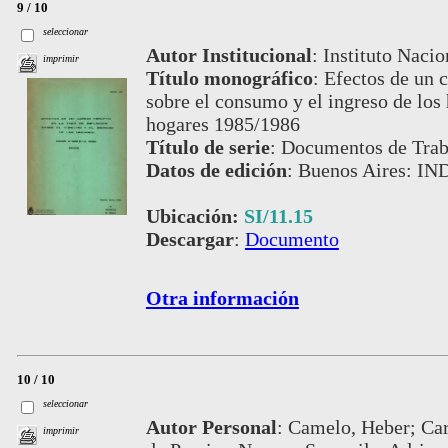
9 / 10
seleccionar
Autor Institucional
:
Instituto Nacio
imprimir
Título monográfico
:
Efectos de un c
sobre el consumo y el ingreso de los 
hogares 1985/1986
Título de serie
:
Documentos de Trab
Datos de edición
:
Buenos Aires: IN
Ubicación:
SI/11.15
Descargar
:
Documento
Otra información
10 / 10
seleccionar
Autor Personal
:
Camelo, Heber; Car
imprimir