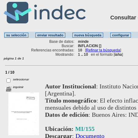
Consultar ot
Base de datos:
minde
Buscar:
INFLACION []
Referencias encontradas:
10
[
Refinar la búsqueda
]
Mostrando:
1 .. 10
en el formato [
iaha
]
página 1 de 1
1 / 10
seleccionar
Autor Institucional
:
Instituto Nacio
imprimir
[Argentina].
Título monográfico
:
El efecto infla
mensuales debido al uso de distintos
Datos de edición
:
Buenos Aires: IN
Ubicación:
MI/155
Descargar
:
Documento