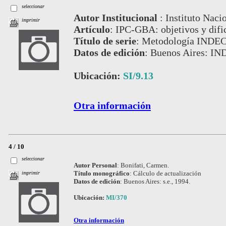
seleccionar
Autor Institucional
:
Instituto Naci
imprimir
Artículo
:
IPC-GBA: objetivos y dific
Título de serie
:
Metodología INDEC,
Datos de edición
:
Buenos Aires: IN
Ubicación:
SI/9.13
Otra información
4 / 10
seleccionar
Autor Personal
:
Bonifati, Carmen.
Título monográfico
:
Cálculo de actualización
imprimir
Datos de edición
:
Buenos Aires: s.e., 1994.
Ubicación:
MI/370
Otra información