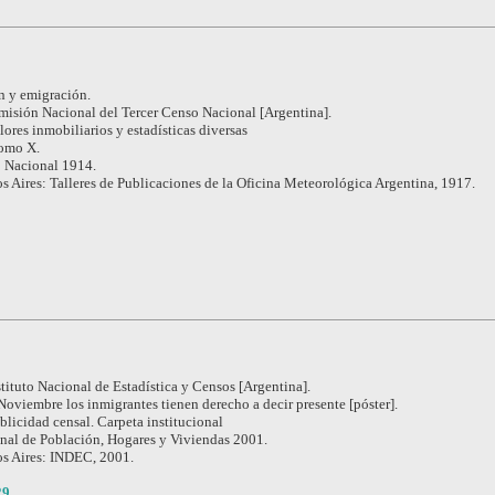
n y emigración.
isión Nacional del Tercer Censo Nacional [Argentina].
lores inmobiliarios y estadísticas diversas
omo X.
o Nacional 1914.
 Aires: Talleres de Publicaciones de la Oficina Meteorológica Argentina, 1917.
stituto Nacional de Estadística y Censos [Argentina].
Noviembre los inmigrantes tienen derecho a decir presente [póster].
blicidad censal. Carpeta institucional
nal de Población, Hogares y Viviendas 2001.
s Aires: INDEC, 2001.
29