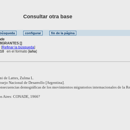
Consultar otra base
nde
MIGRANTES []
[
Refinar la búsqueda
]
. 10
en el formato [
iaha
]
i de Lattes, Zulma L.
sejo Nacional de Desarrollo [Argentina].
nsecuencias demográficas de los movimientos migratorios internacionales de la R
s Aires: CONADE, 1966?