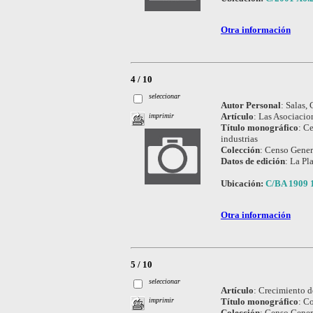
Otra información
4 / 10
seleccionar
Autor Personal
:
Salas, 
Artículo
:
Las Asociacion
imprimir
Título monográfico
:
Ce
industrias
Colección
:
Censo Genera
Datos de edición
:
La Pla
Ubicación:
C/BA 1909 
Otra información
5 / 10
seleccionar
Artículo
:
Crecimiento d
Título monográfico
:
Co
imprimir
Colección
:
Censo Genera