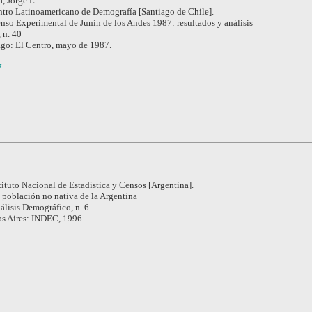
, Jorge L.
tro Latinoamericano de Demografía [Santiago de Chile].
nso Experimental de Junín de los Andes 1987: resultados y análisis
, n. 40
ago: El Centro, mayo de 1987.
7
tituto Nacional de Estadística y Censos [Argentina].
 población no nativa de la Argentina
álisis Demográfico, n. 6
s Aires: INDEC, 1996.