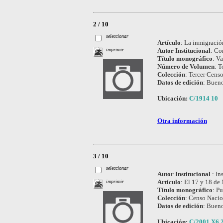
2 / 10
seleccionar
Artículo
:
La inmigració
Autor Institucional
:
Com
imprimir
Título monográfico
:
Va
Número de Volumen
:
T
Colección
:
Tercer Cens
Datos de edición
:
Buenos
Ubicación:
C/1914 10
Otra información
3 / 10
seleccionar
Autor Institucional
:
In
Artículo
:
El 17 y 18 de 
imprimir
Título monográfico
:
Pu
Colección
:
Censo Nacio
Datos de edición
:
Bueno
Ubicación:
C/2001 X6.