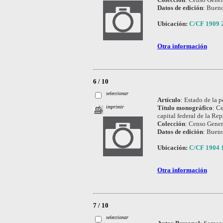
Datos de edición
:
Bueno
Ubicación:
C/CF 1909 
Otra información
6 / 10
seleccionar
Artículo
:
Estado de la 
Título monográfico
:
Ce
imprimir
capital federal de la Re
Colección
:
Censo Genera
Datos de edición
:
Bueno
Ubicación:
C/CF 1904 
Otra información
7 / 10
seleccionar