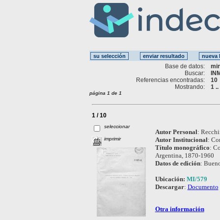
Base de datos:
mi
Buscar:
IN
Referencias encontradas:
10
Mostrando:
1 .
página 1 de 1
1 / 10
seleccionar
Autor Personal
:
Recchin
imprimir
Autor Institucional
:
Con
Título monográfico
:
Co
Argentina, 1870-1960
Datos de edición
:
Bueno
Ubicación:
MI/579
Descargar
:
Documento
Otra información