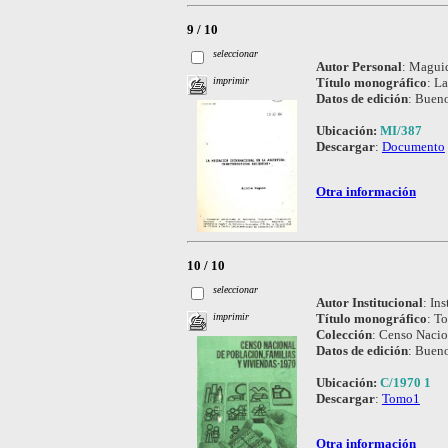
9 / 10
seleccionar
Autor Personal
:
Maguid
Título monográfico
:
La
imprimir
Datos de edición
:
Bueno
Ubicación:
MI/387
Descargar
:
Documento
Otra información
10 / 10
seleccionar
Autor Institucional
:
Ins
Título monográfico
:
To
imprimir
Colección
:
Censo Nacion
Datos de edición
:
Bueno
Ubicación:
C/1970 1
Descargar
:
Tomo1
Otra información