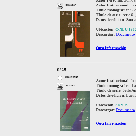
Autor Personal
:
Somoza
Autor Institucional
:
Cen
imprimir
Título monográfico
:
Ce
Título de serie
:
serie 01
Datos de edición
:
Santi
Ubicación:
C/NEU 198
Descargar
:
Documento
Otra información
8 / 10
seleccionar
Autor Institucional
:
Ins
Título monográfico
:
La
imprimir
Título de serie
:
Serie An
Datos de edición
:
Bueno
Ubicación:
SI/20.6
Descargar
:
Documento
Otra información