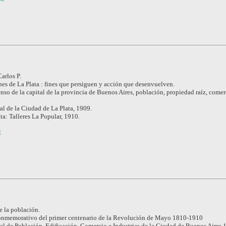
Carlos P.
es de La Plata : fines que persiguen y acción que desenvuelven.
nso de la capital de la provincia de Buenos Aires, población, propiedad raíz, comer
l de la Ciudad de La Plata, 1909.
ta: Talleres La Popular, 1910.
1
e la población.
nmemorativo del primer centenario de la Revolución de Mayo 1810-1910
l de Población, Edificación, Comercio e Industrias de la Ciudad de Buenos Aires 