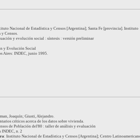
tituto Nacional de Estadística y Censos [Argentina]; Santa Fe [provincia]. Instituto
a y Censos.
tuación y evolución social : síntesis : versión preliminar
ón y Evolución Social
s Aires: INDEC, junio 1995.
man, Joaquín; Giusti, Alejandro.
arios críticos acerca de los datos sobre vivienda.
nsos de Población del'80 : taller de análisis y evaluación
s INDEC, n. 2
ora
:
Instituto Nacional de Estadística y Censos [Argentina]; Centro Latinoamerican