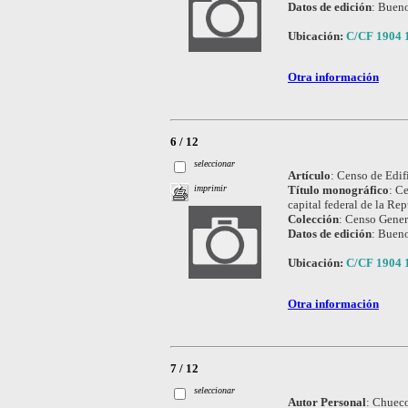
Datos de edición
:
Bueno
Ubicación:
C/CF 1904 
Otra información
6 / 12
seleccionar
Artículo
:
Censo de Edifi
Título monográfico
:
Ce
imprimir
capital federal de la Re
Colección
:
Censo Genera
Datos de edición
:
Bueno
Ubicación:
C/CF 1904 
Otra información
7 / 12
seleccionar
Autor Personal
:
Chueco