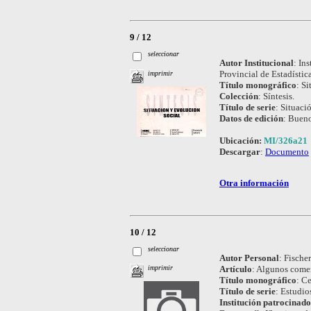
9 / 12
seleccionar
Autor Institucional
:
Ins
Provincial de Estadístic
imprimir
Título monográfico
:
Si
Colección
:
Síntesis.
Título de serie
:
Situaci
Datos de edición
:
Bueno
Ubicación:
MI/326a21
Descargar
:
Documento
Otra información
10 / 12
seleccionar
Autor Personal
:
Fischer
Artículo
:
Algunos coment
imprimir
Título monográfico
:
Ce
Título de serie
:
Estudio
Institución patrocinad