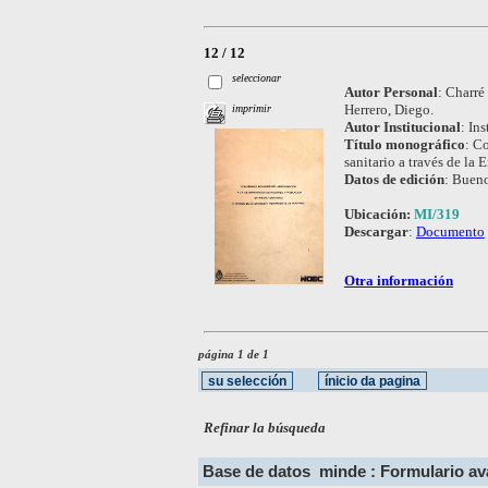
12 / 12
seleccionar
Autor Personal
:
Charré
Herrero, Diego.
imprimir
Autor Institucional
:
Ins
Título monográfico
:
Co
sanitario a través de la
Datos de edición
:
Bueno
Ubicación:
MI/319
Descargar
:
Documento
Otra información
página 1 de 1
Refinar la búsqueda
Base de datos
minde : Formulario a