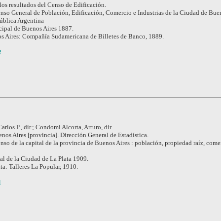
los resultados del Censo de Edificación.
nso General de Población, Edificación, Comercio e Industrias de la Ciudad de Buen
pública Argentina
ipal de Buenos Aires 1887.
s Aires: Compañía Sudamericana de Billetes de Banco, 1889.
2
Carlos P., dir.; Condomi Alcorta, Arturo, dir.
nos Aires [provincia]. Dirección General de Estadística.
nso de la capital de la provincia de Buenos Aires : población, propiedad raíz, come
l de la Ciudad de La Plata 1909.
ta: Talleres La Popular, 1910.
1