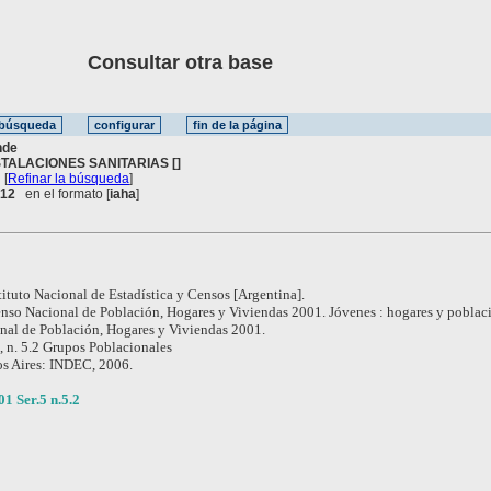
Consultar otra base
nde
STALACIONES SANITARIAS []
[
Refinar la búsqueda
]
. 12
en el formato [
iaha
]
tituto Nacional de Estadística y Censos [Argentina].
nso Nacional de Población, Hogares y Viviendas 2001. Jóvenes : hogares y poblac
al de Población, Hogares y Viviendas 2001.
 , n. 5.2 Grupos Poblacionales
s Aires: INDEC, 2006.
 Ser.5 n.5.2