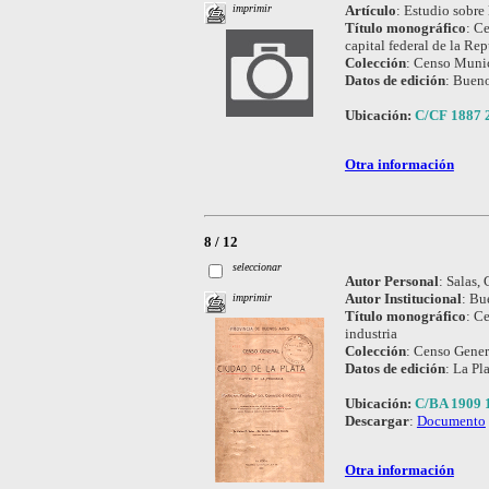
Artículo
:
Estudio sobre 
imprimir
Título monográfico
:
Ce
capital federal de la Re
Colección
:
Censo Munic
Datos de edición
:
Bueno
Ubicación:
C/CF 1887 
Otra información
8 / 12
seleccionar
Autor Personal
:
Salas, 
Autor Institucional
:
Bue
imprimir
Título monográfico
:
Ce
industria
Colección
:
Censo Genera
Datos de edición
:
La Pla
Ubicación:
C/BA 1909 
Descargar
:
Documento
Otra información