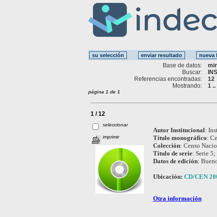
Base de datos:
mi
Buscar:
IN
Referencias encontradas:
12
Mostrando:
1 .
página 1 de 1
1 / 12
seleccionar
Autor Institucional
:
Ins
imprimir
Título monográfico
:
Ce
Colección
:
Censo Nacion
Título de serie
:
Serie 5;
Datos de edición
:
Bueno
Ubicación:
CD/CEN 2001
Otra información