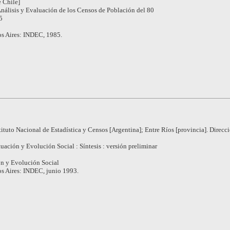
 Chile]
Análisis y Evaluación de los Censos de Población del 80
5
s Aires: INDEC, 1985.
tituto Nacional de Estadística y Censos [Argentina]; Entre Ríos [provincia]. Direcc
tuación y Evolución Social : Síntesis : versión preliminar
ón y Evolución Social
s Aires: INDEC, junio 1993.