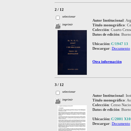
2 / 12
seleccionar
Autor Institucional
:
Arg
Título monográfico
:
Ce
imprimir
Colección
:
Cuarto Censo
Datos de edición
:
Bueno
Ubicación:
C/1947 13
Descargar
:
Documento
Otra información
3 / 12
seleccionar
Autor Institucional
:
Ins
Título monográfico
:
As
imprimir
Colección
:
Censo Nacio
Datos de edición
:
Bueno
Ubicación:
C/2001 X10
Descargar
:
Documento