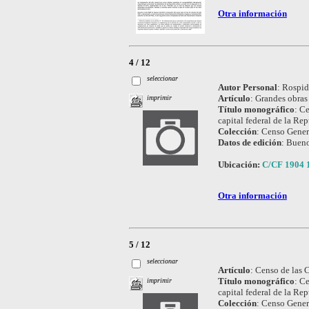
Otra información
4 / 12
seleccionar
Autor Personal
:
Rospid
Artículo
:
Grandes obras 
imprimir
Título monográfico
:
Ce
capital federal de la Re
Colección
:
Censo Genera
Datos de edición
:
Bueno
Ubicación:
C/CF 1904 
Otra información
5 / 12
seleccionar
Artículo
:
Censo de las C
Título monográfico
:
Ce
imprimir
capital federal de la Re
Colección
:
Censo Genera