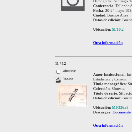
Demografía [Santiago de
Conferencia
:
Taller de 
Fecha
:
20-24 mayo 198
Ciudad
:
Buenos Aires
Datos de edición
:
Bueno
Ubicación:
SI/10.2
Otra información
11 / 12
seleccionar
Autor Institucional
:
Ins
Estadística y Censos.
imprimir
Título monográfico
:
Si
Colección
:
Síntesis.
Título de serie
:
Situaci
Datos de edición
:
Bueno
Ubicación:
MI/326a8
Descargar
:
Documento
Otra información