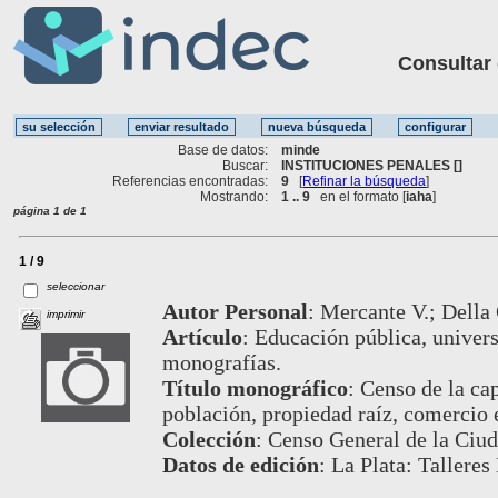
Consultar ot
Base de datos:
minde
Buscar:
INSTITUCIONES PENALES []
Referencias encontradas:
9
[
Refinar la búsqueda
]
Mostrando:
1 .. 9
en el formato [
iaha
]
página 1 de 1
1 / 9
seleccionar
Autor Personal
:
Mercante V.; Della
imprimir
Artículo
:
Educación pública, universi
monografías.
Título monográfico
:
Censo de la cap
población, propiedad raíz, comercio e
Colección
:
Censo General de la Ciud
Datos de edición
:
La Plata: Talleres