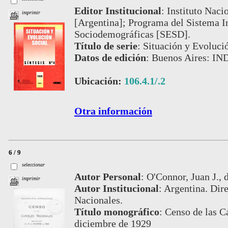
Editor Institucional
:
Instituto Naci
imprimir
[Argentina]; Programa del Sistema In
Sociodemográficas [SESD].
Título de serie
:
Situación y Evolució
Datos de edición
:
Buenos Aires: IN
Ubicación:
106.4.1/.2
Otra información
6 / 9
seleccionar
Autor Personal
:
O'Connor, Juan J., d
imprimir
Autor Institucional
:
Argentina. Dire
Nacionales.
Título monográfico
:
Censo de las C
diciembre de 1929