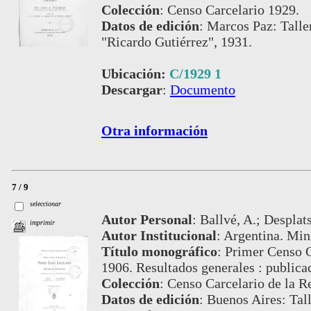
Colección
:
Censo Carcelario 1929.
Datos de edición
:
Marcos Paz: Talle
"Ricardo Gutiérrez", 1931.
Ubicación:
C/1929 1
Descargar
:
Documento
Otra información
7 / 9
seleccionar
Autor Personal
:
Ballvé, A.; Desplat
imprimir
Autor Institucional
:
Argentina. Mini
Título monográfico
:
Primer Censo C
1906. Resultados generales : publicac
Colección
:
Censo Carcelario de la Re
Datos de edición
:
Buenos Aires: Tall