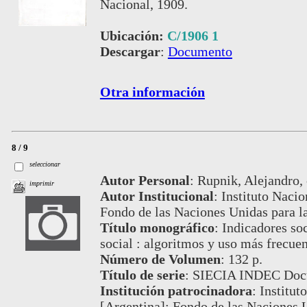
Nacional, 1909.
Ubicación:
C/1906 1
Descargar
:
Documento
Otra información
8 / 9
seleccionar
Autor Personal
:
Rupnik, Alejandro, 
imprimir
Autor Institucional
:
Instituto Nacio
Fondo de las Naciones Unidas para la
Título monográfico
:
Indicadores soc
social : algoritmos y uso más frecue
Número de Volumen
:
132 p.
Título de serie
:
SIECIA INDEC Docum
Institución patrocinadora
:
Institut
[Argentina]; Fondo de las Naciones U