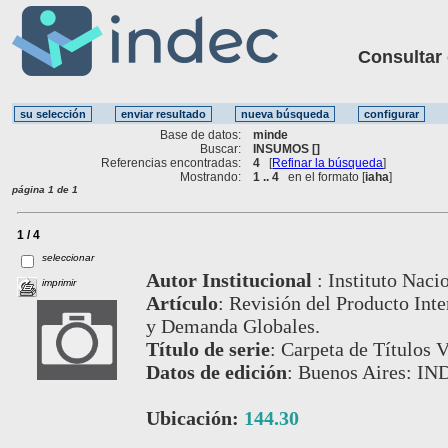
Consultar ot
Base de datos:
minde
Buscar:
INSUMOS []
Referencias encontradas:
4
[
Refinar la búsqueda
]
Mostrando:
1 .. 4
en el formato [
iaha
]
página 1 de 1
1 / 4
seleccionar
Autor Institucional
:
Instituto Naci
imprimir
Artículo
:
Revisión del Producto Inte
y Demanda Globales.
Título de serie
:
Carpeta de Títulos V
Datos de edición
:
Buenos Aires: IND
Ubicación:
144.30