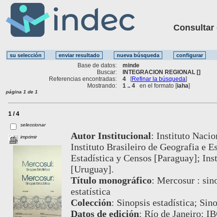
Consultar ot
Base de datos:
minde
Buscar:
INTEGRACION REGIONAL []
Referencias encontradas:
4
[
Refinar la búsqueda
]
Mostrando:
1 .. 4
en el formato [
iaha
]
página 1 de 1
1 / 4
seleccionar
Autor Institucional
:
Instituto Nacio
imprimir
Instituto Brasileiro de Geografia e E
Estadística y Censos [Paraguay]; Inst
[Uruguay].
Título monográfico
:
Mercosur : sino
estatística
Colección
:
Sinopsis estadística; Sino
Datos de edición
:
Río de Janeiro: I