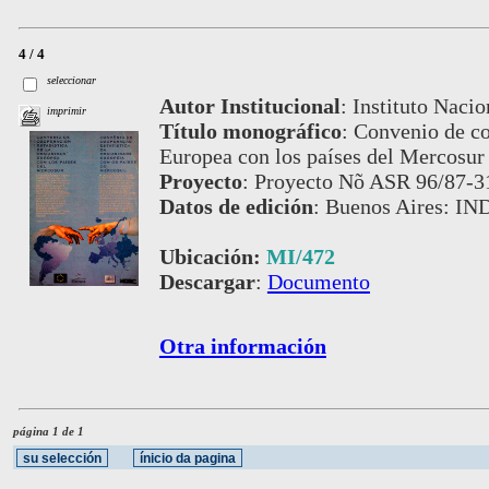
4 / 4
seleccionar
Autor Institucional
:
Instituto Nacio
imprimir
Título monográfico
:
Convenio de co
Europea con los países del Mercosur
Proyecto
:
Proyecto Nõ ASR 96/87-3
Datos de edición
:
Buenos Aires: IN
Ubicación:
MI/472
Descargar
:
Documento
Otra información
página 1 de 1