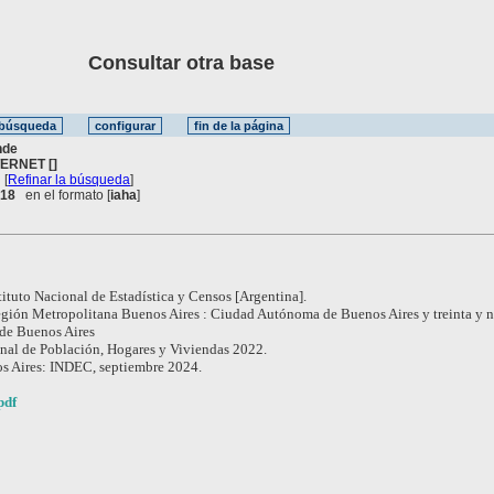
Consultar otra base
nde
TERNET []
[
Refinar la búsqueda
]
. 18
en el formato [
iaha
]
tituto Nacional de Estadística y Censos [Argentina].
gión Metropolitana Buenos Aires : Ciudad Autónoma de Buenos Aires y treinta y 
 de Buenos Aires
al de Población, Hogares y Viviendas 2022.
s Aires: INDEC, septiembre 2024.
pdf