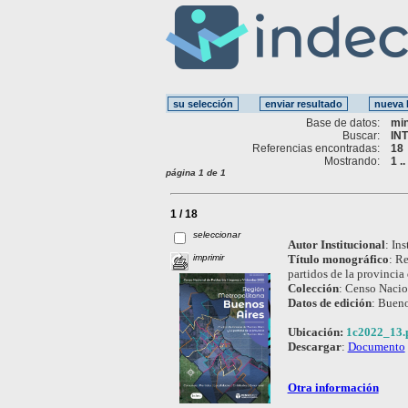
Base de datos:
mi
Buscar:
IN
Referencias encontradas:
18
Mostrando:
1 .
página 1 de 1
1 / 18
seleccionar
Autor Institucional
:
Ins
imprimir
Título monográfico
:
Re
partidos de la provincia
Colección
:
Censo Nacion
Datos de edición
:
Bueno
Ubicación:
1c2022_13.
Descargar
:
Documento
Otra información