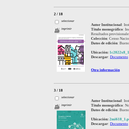
2 / 18
seleccionar
Autor Institucional
:
Ins
Título monográfico
:
In
imprimir
Resultados provisionale
Colección
:
Censo Nacio
Datos de edición
:
Bueno
Ubicación:
1c2022x8_1
Descargar
:
Documento
Otra información
3 / 18
seleccionar
Autor Institucional
:
Ins
Título monográfico
:
No
imprimir
Datos de edición
:
Bueno
Ubicación:
2mi618_1.p
Descargar
:
Documento