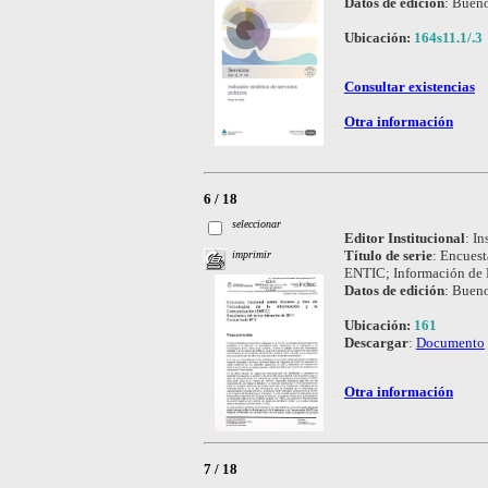
Datos de edición
:
Bueno
Ubicación:
164s11.1/.3
Consultar existencias
Otra información
6 / 18
seleccionar
Editor Institucional
:
In
Título de serie
:
Encuest
imprimir
ENTIC; Información de 
Datos de edición
:
Bueno
Ubicación:
161
Descargar
:
Documento
Otra información
7 / 18