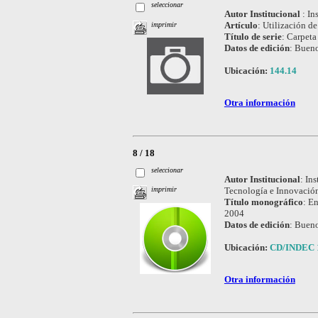
seleccionar
Autor Institucional
:
In
Artículo
:
Utilización de
imprimir
Título de serie
:
Carpeta 
Datos de edición
:
Bueno
Ubicación:
144.14
Otra información
8 / 18
seleccionar
Autor Institucional
:
Ins
Tecnología e Innovación
imprimir
Título monográfico
:
En
2004
Datos de edición
:
Bueno
Ubicación:
CD/INDEC 
Otra información