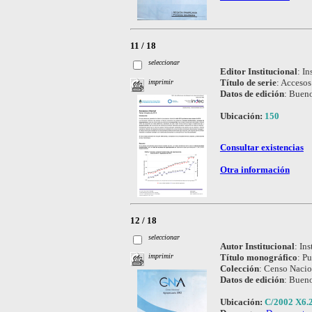
11 / 18
seleccionar
Editor Institucional
:
In
Título de serie
:
Accesos 
imprimir
Datos de edición
:
Bueno
Ubicación:
150
Consultar existencias
Otra información
12 / 18
seleccionar
Autor Institucional
:
Ins
Título monográfico
:
Pu
imprimir
Colección
:
Censo Nacio
Datos de edición
:
Bueno
Ubicación:
C/2002 X6.2