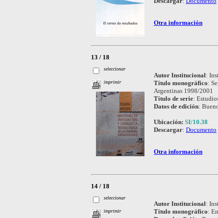
Descargar
:
Documento
Otra información
13 / 18
seleccionar
Autor Institucional
:
Ins
Título monográfico
:
Se
imprimir
Argentinas 1998/2001
Título de serie
:
Estudio
Datos de edición
:
Bueno
Ubicación:
SI/10.38
Descargar
:
Documento
Otra información
14 / 18
seleccionar
Autor Institucional
:
Ins
Título monográfico
:
En
imprimir