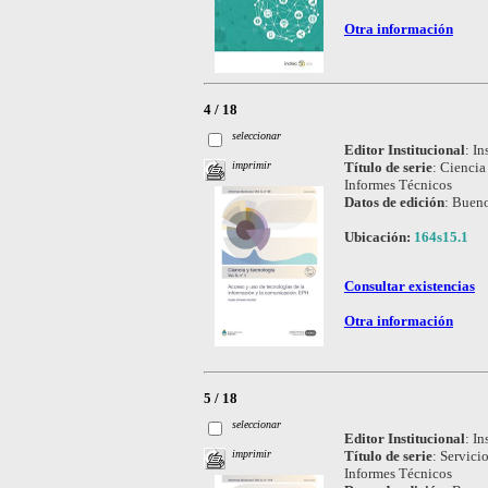
Otra información
4 / 18
seleccionar
Editor Institucional
:
In
Título de serie
:
Ciencia
imprimir
Informes Técnicos
Datos de edición
:
Bueno
Ubicación:
164s15.1
Consultar existencias
Otra información
5 / 18
seleccionar
Editor Institucional
:
In
Título de serie
:
Servicio
imprimir
Informes Técnicos