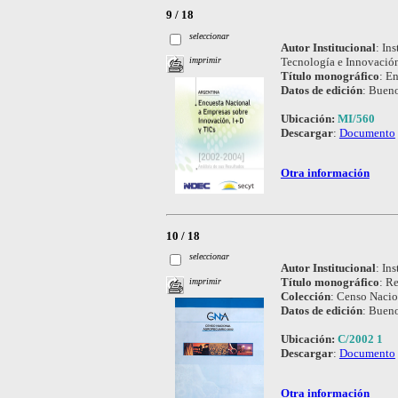
9 / 18
seleccionar
Autor Institucional
:
Ins
Tecnología e Innovación
imprimir
Título monográfico
:
En
Datos de edición
:
Bueno
Ubicación:
MI/560
Descargar
:
Documento
Otra información
10 / 18
seleccionar
Autor Institucional
:
Ins
Título monográfico
:
Re
imprimir
Colección
:
Censo Nacio
Datos de edición
:
Bueno
Ubicación:
C/2002 1
Descargar
:
Documento
Otra información