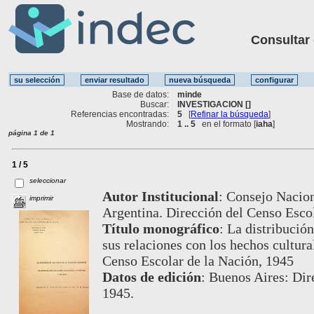
Consultar ot
Base de datos:
minde
Buscar:
INVESTIGACION []
Referencias encontradas:
5
[
Refinar la búsqueda
]
Mostrando:
1 .. 5
en el formato [
iaha
]
página 1 de 1
1 / 5
seleccionar
Autor Institucional
:
Consejo Nacion
imprimir
Argentina. Dirección del Censo Escol
Título monográfico
:
La distribución
sus relaciones con los hechos cultura
Censo Escolar de la Nación, 1945
Datos de edición
:
Buenos Aires: Dir
1945.