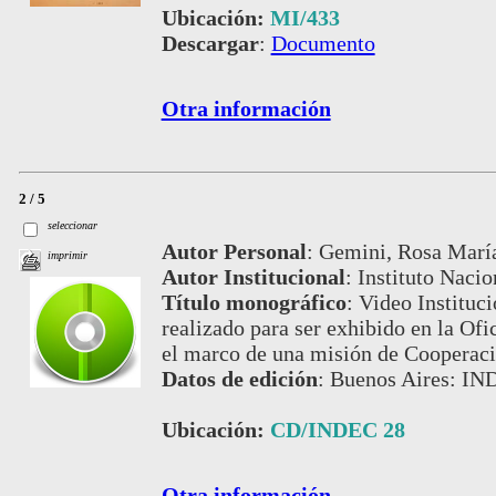
Ubicación:
MI/433
Descargar
:
Documento
Otra información
2 / 5
seleccionar
Autor Personal
:
Gemini, Rosa Marí
imprimir
Autor Institucional
:
Instituto Nacio
Título monográfico
:
Video Instituci
realizado para ser exhibido en la Of
el marco de una misión de Cooperac
Datos de edición
:
Buenos Aires: IN
Ubicación:
CD/INDEC 28
Otra información