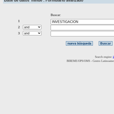
Base de datos
minde : Formulario avanzado
Buscar:
1
2
3
Search engine:
BIREME/OPS/OMS - Centro Latinoamerica