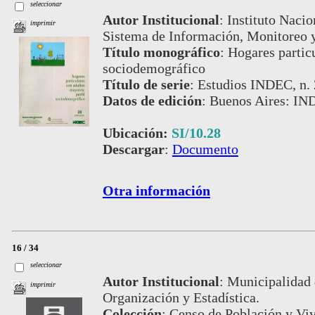
seleccionar
Autor Institucional
:
Instituto Nacio
imprimir
Sistema de Información, Monitoreo 
Título monográfico
:
Hogares particu
sociodemográfico
Título de serie
:
Estudios INDEC, n.
Datos de edición
:
Buenos Aires: I
Ubicación:
SI/10.28
Descargar
:
Documento
Otra información
16 / 34
seleccionar
Autor Institucional
:
Municipalidad 
imprimir
Organización y Estadística.
Colección
:
Censo de Población y Vi