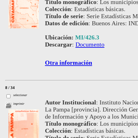
Título monográfico
:
Los municipios
Colección
:
Estadísticas básicas.
Título de serie
:
Serie Estadísticas M
Datos de edición
:
Buenos Aires: IND
Ubicación:
MI/426.3
Descargar
:
Documento
Otra información
8 / 34
seleccionar
Autor Institucional
:
Instituto Nacio
imprimir
La Pampa [provincia]. Dirección Gen
de Información y Apoyo a los Muni
Título monográfico
:
Los municipios
Colección
:
Estadísticas básicas.
Título de serie
:
Serie Estadísticas M