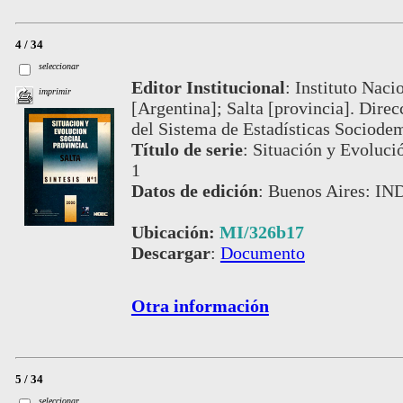
4 / 34
seleccionar
Editor Institucional
:
Instituto Naci
imprimir
[Argentina]; Salta [provincia]. Dire
del Sistema de Estadísticas Sociode
Título de serie
:
Situación y Evolución
1
Datos de edición
:
Buenos Aires: IND
Ubicación:
MI/326b17
Descargar
:
Documento
Otra información
5 / 34
seleccionar