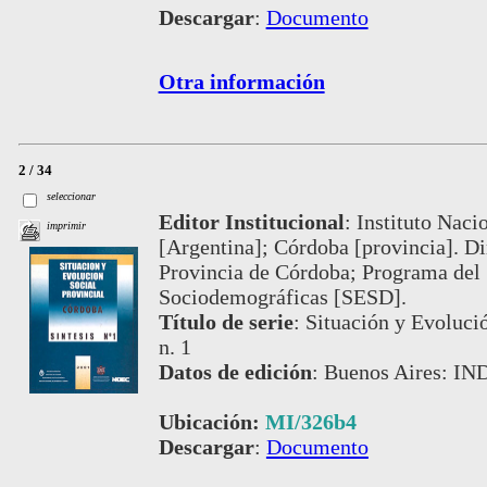
Descargar
:
Documento
Otra información
2 / 34
seleccionar
Editor Institucional
:
Instituto Naci
imprimir
[Argentina]; Córdoba [provincia]. Di
Provincia de Córdoba; Programa del 
Sociodemográficas [SESD].
Título de serie
:
Situación y Evolució
n. 1
Datos de edición
:
Buenos Aires: IN
Ubicación:
MI/326b4
Descargar
:
Documento