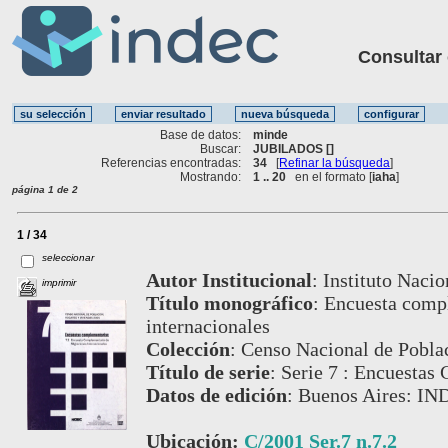
Consultar ot
Base de datos:
minde
Buscar:
JUBILADOS []
Referencias encontradas:
34
[
Refinar la búsqueda
]
Mostrando:
1 .. 20
en el formato [
iaha
]
página 1 de 2
1 / 34
seleccionar
Autor Institucional
:
Instituto Nacio
imprimir
Título monográfico
:
Encuesta comp
internacionales
Colección
:
Censo Nacional de Poblac
Título de serie
:
Serie 7 : Encuestas 
Datos de edición
:
Buenos Aires: IN
Ubicación:
C/2001 Ser.7 n.7.2