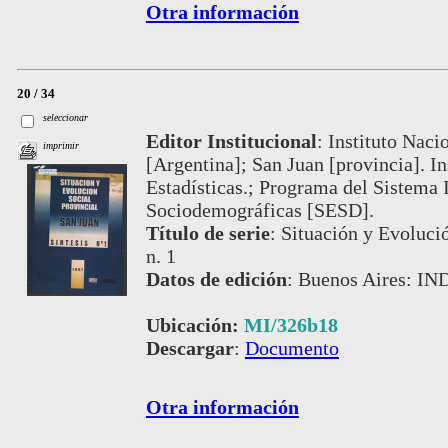
Otra información
20 / 34
seleccionar
Editor Institucional
:
Instituto Naci
imprimir
[Argentina]; San Juan [provincia]. I
Estadísticas.; Programa del Sistema 
Sociodemográficas [SESD].
Título de serie
:
Situación y Evolució
n. 1
Datos de edición
:
Buenos Aires: IND
Ubicación:
MI/326b18
Descargar
:
Documento
Otra información