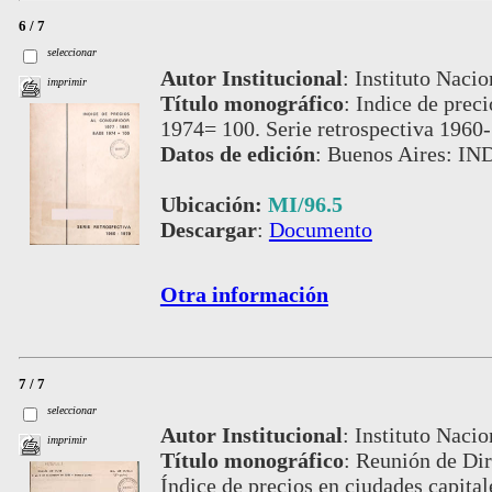
6 / 7
seleccionar
Autor Institucional
:
Instituto Nacio
imprimir
Título monográfico
:
Indice de prec
1974= 100. Serie retrospectiva 1960
Datos de edición
:
Buenos Aires: IN
Ubicación:
MI/96.5
Descargar
:
Documento
Otra información
7 / 7
seleccionar
Autor Institucional
:
Instituto Nacio
imprimir
Título monográfico
:
Reunión de Dire
Índice de precios en ciudades capital