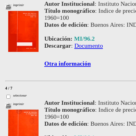
Autor Institucional
:
Instituto Nacio
imprimir
Título monográfico
:
Indice de prec
1960=100
Datos de edición
:
Buenos Aires: IN
Ubicación:
MI/96.2
Descargar
:
Documento
Otra información
4 / 7
seleccionar
Autor Institucional
:
Instituto Nacio
imprimir
Título monográfico
:
Indice de prec
1960=100
Datos de edición
:
Buenos Aires: IN