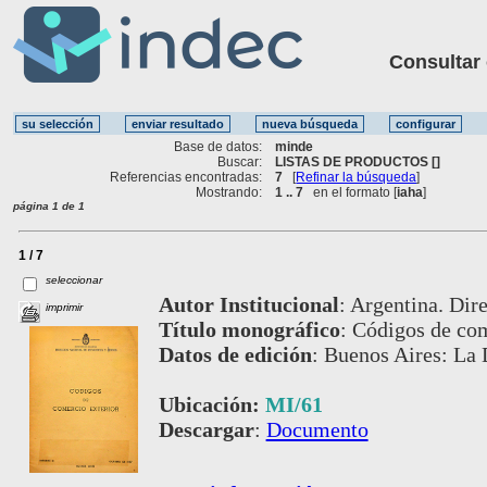
Consultar ot
Base de datos:
minde
Buscar:
LISTAS DE PRODUCTOS []
Referencias encontradas:
7
[
Refinar la búsqueda
]
Mostrando:
1 .. 7
en el formato [
iaha
]
página 1 de 1
1 / 7
seleccionar
Autor Institucional
:
Argentina. Dire
imprimir
Título monográfico
:
Códigos de com
Datos de edición
:
Buenos Aires: La 
Ubicación:
MI/61
Descargar
:
Documento