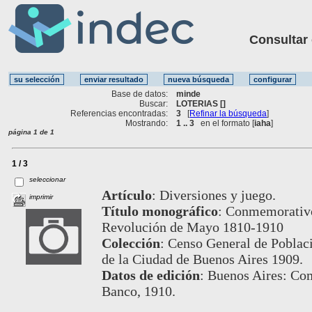
Consultar ot
Base de datos:
minde
Buscar:
LOTERIAS []
Referencias encontradas:
3
[
Refinar la búsqueda
]
Mostrando:
1 .. 3
en el formato [
iaha
]
página 1 de 1
1 / 3
seleccionar
Artículo
:
Diversiones y juego.
imprimir
Título monográfico
:
Conmemorativo 
Revolución de Mayo 1810-1910
Colección
:
Censo General de Poblaci
de la Ciudad de Buenos Aires 1909.
Datos de edición
:
Buenos Aires: Com
Banco, 1910.