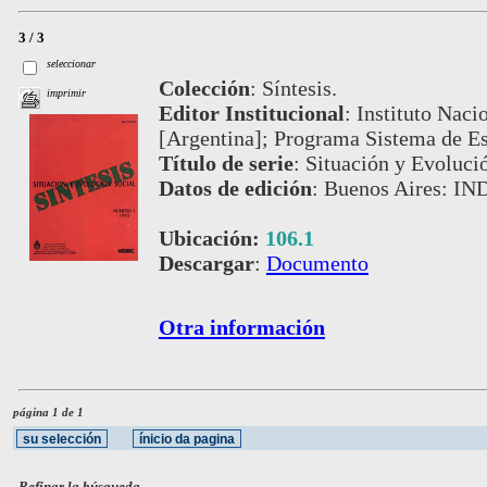
3 / 3
seleccionar
Colección
:
Síntesis.
imprimir
Editor Institucional
:
Instituto Naci
[Argentina]; Programa Sistema de E
Título de serie
:
Situación y Evolució
Datos de edición
:
Buenos Aires: IN
Ubicación:
106.1
Descargar
:
Documento
Otra información
página 1 de 1
Refinar la búsqueda