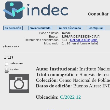
Consultar ot
Base de datos:
minde
Buscar:
LUGAR DE RESIDENCIA []
Referencias encontradas:
137
[
Refinar la búsqueda
]
Mostrando:
1 .. 20
en el formato [
iaha
]
página 1 de 7
1 / 137
seleccionar
Autor Institucional
:
Instituto Nacio
imprimir
Título monográfico
:
Síntesis de res
Colección
:
Censo Nacional de Poblac
Datos de edición
:
Buenos Aires: IN
Ubicación:
C/2022 12