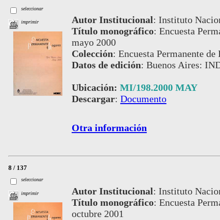
seleccionar
Autor Institucional
:
Instituto Nacio
imprimir
Título monográfico
:
Encuesta Perma
mayo 2000
Colección
:
Encuesta Permanente de 
Datos de edición
:
Buenos Aires: IN
Ubicación:
MI/198.2000 MAY
Descargar
:
Documento
Otra información
8 / 137
seleccionar
Autor Institucional
:
Instituto Nacio
imprimir
Título monográfico
:
Encuesta Perma
octubre 2001