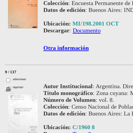
Colección
:
Encuesta Permanente de 
Datos de edición
:
Buenos Aires: IND
Ubicación:
MI/198.2001 OCT
Descargar
:
Documento
Otra información
9 / 137
seleccionar
Autor Institucional
:
Argentina. Dire
imprimir
Título monográfico
:
Zona cuyana: M
Número de Volumen
:
vol. 8.
Colección
:
Censo Nacional de Pobla
Datos de edición
:
Buenos Aires: La 
Ubicación:
C/1960 8