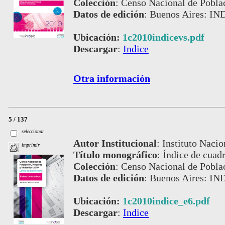
Colección
:
Censo Nacional de Pobla
Datos de edición
:
Buenos Aires: IN
Ubicación:
1c2010indicevs.pdf
Descargar
:
Indice
Otra información
5 / 137
seleccionar
Autor Institucional
:
Instituto Nacio
imprimir
Título monográfico
:
Índice de cuadr
Colección
:
Censo Nacional de Pobla
Datos de edición
:
Buenos Aires: IN
Ubicación:
1c2010indice_e6.pdf
Descargar
:
Indice