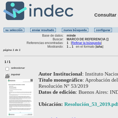
Consultar ot
Base de datos:
minde
Buscar:
MARCO DE REFERENCIA []
Referencias encontradas:
1
[
Refinar la búsqueda
]
Mostrando:
1 .. 1
en el formato [
iaha
]
página 1 de 1
1 / 1
seleccionar
Autor Institucional
:
Instituto Nacio
imprimir
Título monográfico
:
Aprobación del
Resolución N° 53/2019
Datos de edición
:
Buenos Aires: IN
Ubicación:
Resolución_53_2019.pd