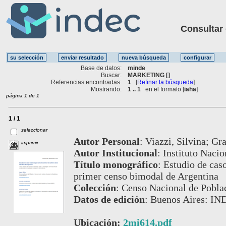
Consultar ot
Base de datos:
minde
Buscar:
MARKETING []
Referencias encontradas:
1
[
Refinar la búsqueda
]
Mostrando:
1 .. 1
en el formato [
iaha
]
página 1 de 1
1 / 1
seleccionar
Autor Personal
:
Viazzi, Silvina; Gr
imprimir
Autor Institucional
:
Instituto Nacio
Título monográfico
:
Estudio de caso
primer censo bimodal de Argentina
Colección
:
Censo Nacional de Poblac
Datos de edición
:
Buenos Aires: IN
Ubicación:
2mi614.pdf