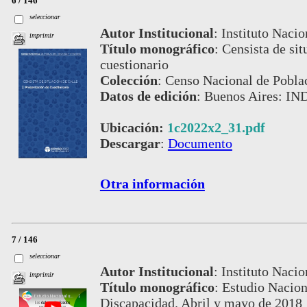
6 / 146
seleccionar
Autor Institucional
:
Instituto Nacio
imprimir
Título monográfico
:
Censista de sit
cuestionario
Colección
:
Censo Nacional de Pobla
Datos de edición
:
Buenos Aires: IND
Ubicación:
1c2022x2_31.pdf
Descargar
:
Documento
Otra información
7 / 146
seleccionar
Autor Institucional
:
Instituto Nacio
imprimir
Título monográfico
:
Estudio Naciona
Discapacidad. Abril y mayo de 2018