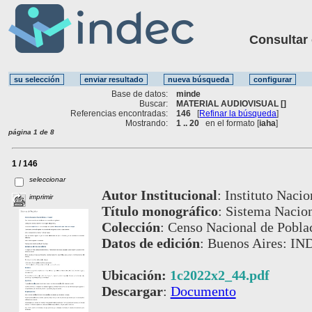
Consultar ot
Base de datos:
minde
Buscar:
MATERIAL AUDIOVISUAL []
Referencias encontradas:
146
[
Refinar la búsqueda
]
Mostrando:
1 .. 20
en el formato [
iaha
]
página 1 de 8
1 / 146
seleccionar
Autor Institucional
:
Instituto Nacio
imprimir
Título monográfico
:
Sistema Nacion
Colección
:
Censo Nacional de Poblac
Datos de edición
:
Buenos Aires: IND
Ubicación:
1c2022x2_44.pdf
Descargar
:
Documento