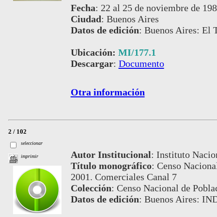
Fecha
:
22 al 25 de noviembre de 19
Ciudad
:
Buenos Aires
Datos de edición
:
Buenos Aires: El T
Ubicación:
MI/177.1
Descargar
:
Documento
Otra información
2 / 102
seleccionar
Autor Institucional
:
Instituto Nacio
imprimir
Título monográfico
:
Censo Nacional
2001. Comerciales Canal 7
Colección
:
Censo Nacional de Pobla
Datos de edición
:
Buenos Aires: IN