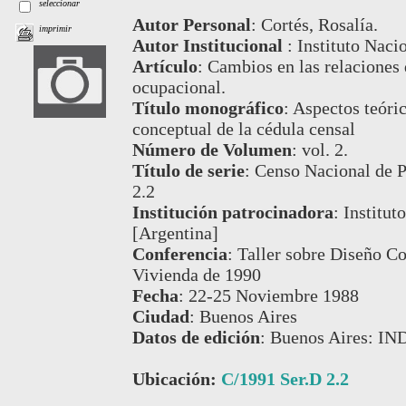
seleccionar
Autor Personal
:
Cortés, Rosalía.
imprimir
Autor Institucional
:
Instituto Naci
Artículo
:
Cambios en las relaciones 
ocupacional.
Título monográfico
:
Aspectos teóric
conceptual de la cédula censal
Número de Volumen
:
vol. 2.
Título de serie
:
Censo Nacional de P
2.2
Institución patrocinadora
:
Institut
[Argentina]
Conferencia
:
Taller sobre Diseño C
Vivienda de 1990
Fecha
:
22-25 Noviembre 1988
Ciudad
:
Buenos Aires
Datos de edición
:
Buenos Aires: IN
Ubicación:
C/1991 Ser.D 2.2