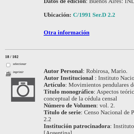
Datos de edición
:
Buenos Aires: IN
Ubicación:
C/1991 Ser.D 2.2
Otra información
18 / 102
seleccionar
Autor Personal
:
Robirosa, Mario.
imprimir
Autor Institucional
:
Instituto Naci
Artículo
:
Movimientos pendulares de
Título monográfico
:
Aspectos teóric
conceptual de la cédula censal
Número de Volumen
:
vol. 2.
Título de serie
:
Censo Nacional de P
2.2
Institución patrocinadora
:
Institut
[Argentina]