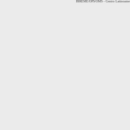
BIREME/OPS/OMS - Centro Latinoamerica