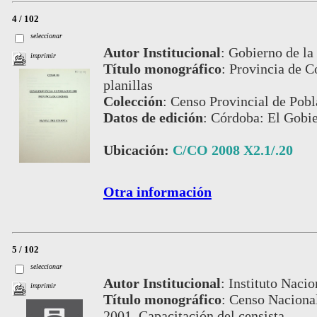
4 / 102
seleccionar
Autor Institucional
:
Gobierno de la
imprimir
Título monográfico
:
Provincia de C
planillas
Colección
:
Censo Provincial de Pobl
Datos de edición
:
Córdoba: El Gobie
Ubicación:
C/CO 2008 X2.1/.20
Otra información
5 / 102
seleccionar
Autor Institucional
:
Instituto Nacio
imprimir
Título monográfico
:
Censo Nacional
2001. Capacitación del censista