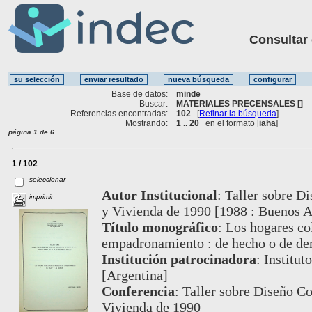
Consultar ot
Base de datos:
minde
Buscar:
MATERIALES PRECENSALES []
Referencias encontradas:
102
[
Refinar la búsqueda
]
Mostrando:
1 .. 20
en el formato [
iaha
]
página 1 de 6
1 / 102
seleccionar
Autor Institucional
:
Taller sobre D
imprimir
y Vivienda de 1990 [1988 : Buenos A
Título monográfico
:
Los hogares col
empadronamiento : de hecho o de de
Institución patrocinadora
:
Institut
[Argentina]
Conferencia
:
Taller sobre Diseño Co
Vivienda de 1990