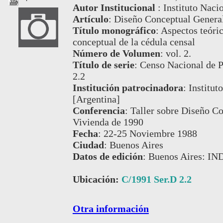
Autor Institucional
:
Instituto Naci
Artículo
:
Diseño Conceptual General
Título monográfico
:
Aspectos teóric
conceptual de la cédula censal
Número de Volumen
:
vol. 2.
Título de serie
:
Censo Nacional de P
2.2
Institución patrocinadora
:
Institut
[Argentina]
Conferencia
:
Taller sobre Diseño C
Vivienda de 1990
Fecha
:
22-25 Noviembre 1988
Ciudad
:
Buenos Aires
Datos de edición
:
Buenos Aires: IN
Ubicación:
C/1991 Ser.D 2.2
Otra información