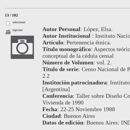
13 / 102
seleccionar
Autor Personal
:
López, Elsa.
imprimir
Autor Institucional
:
Instituto Naci
Artículo
:
Pertenencia étnica.
Título monográfico
:
Aspectos teóric
conceptual de la cédula censal
Número de Volumen
:
vol. 2.
Título de serie
:
Censo Nacional de P
2.2
Institución patrocinadora
:
Institut
[Argentina]
Conferencia
:
Taller sobre Diseño C
Vivienda de 1990
Fecha
:
22-25 Noviembre 1988
Ciudad
:
Buenos Aires
Datos de edición
:
Buenos Aires: IN