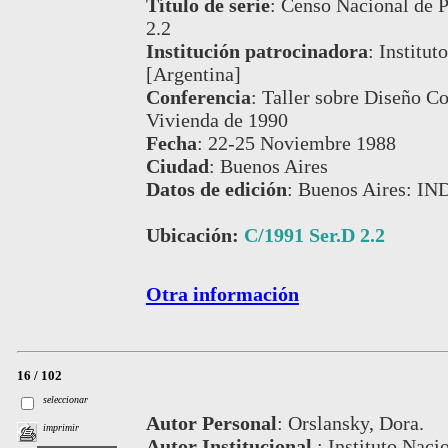
Título de serie
:
Censo Nacional de P
2.2
Institución patrocinadora
:
Institut
[Argentina]
Conferencia
:
Taller sobre Diseño C
Vivienda de 1990
Fecha
:
22-25 Noviembre 1988
Ciudad
:
Buenos Aires
Datos de edición
:
Buenos Aires: IN
Ubicación:
C/1991 Ser.D 2.2
Otra información
16 / 102
seleccionar
Autor Personal
:
Orslansky, Dora.
imprimir
Autor Institucional
:
Instituto Naci