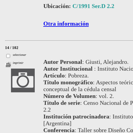
Ubicación:
C/1991 Ser.D 2.2
Otra información
14 / 102
seleccionar
Autor Personal
:
Giusti, Alejandro.
imprimir
Autor Institucional
:
Instituto Naci
Artículo
:
Pobreza.
Título monográfico
:
Aspectos teóric
conceptual de la cédula censal
Número de Volumen
:
vol. 2.
Título de serie
:
Censo Nacional de P
2.2
Institución patrocinadora
:
Institut
[Argentina]
Conferencia
:
Taller sobre Diseño C