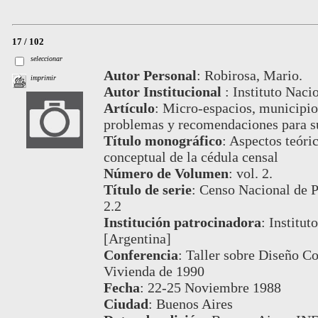
17 / 102
seleccionar
Autor Personal
:
Robirosa, Mario.
imprimir
Autor Institucional
:
Instituto Naci
Artículo
:
Micro-espacios, municipios
problemas y recomendaciones para su
Título monográfico
:
Aspectos teóric
conceptual de la cédula censal
Número de Volumen
:
vol. 2.
Título de serie
:
Censo Nacional de P
2.2
Institución patrocinadora
:
Institut
[Argentina]
Conferencia
:
Taller sobre Diseño C
Vivienda de 1990
Fecha
:
22-25 Noviembre 1988
Ciudad
:
Buenos Aires