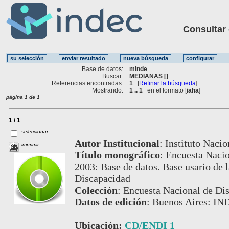
Consultar ot
Base de datos:
minde
Buscar:
MEDIANAS []
Referencias encontradas:
1
[
Refinar la búsqueda
]
Mostrando:
1 .. 1
en el formato [
iaha
]
página 1 de 1
1 / 1
seleccionar
Autor Institucional
:
Instituto Nacio
imprimir
Título monográfico
:
Encuesta Nacio
2003: Base de datos. Base usario de 
Discapacidad
Colección
:
Encuesta Nacional de Di
Datos de edición
:
Buenos Aires: IN
Ubicación:
CD/ENDI 1